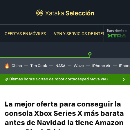
Suscríbete a
OFERTAS EN MÓVILES
VPN Y SERVICIOS DE INTERNET
OFER
HOY SE HABLA DE
China
Tim Cook
NASA
Waze
iPhone Air
iPhone
🌿¡Últimas horas! Sorteo de robot cortacésped Mova ViAX
La mejor oferta para conseguir la
consola Xbox Series X más barata
antes de Navidad la tiene Amazon