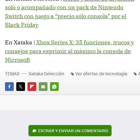
solo o acompañado con un pack de Nintendo
Switch con juego a “precio sólo consola” por el
Black Friday
En Xataka |
Xbox Series X: 35 funciones, trucos y
consejos para exprimir al máximo la consola de
Microsoft
TEMAS
Xataka Selección
Ver ofertas de tecnología
FACEBOOK
TWITTER
FLIPBOARD
E-
WHATSAPP
MAIL
ENTRAR Y ENVIAR UN COMENTARIO