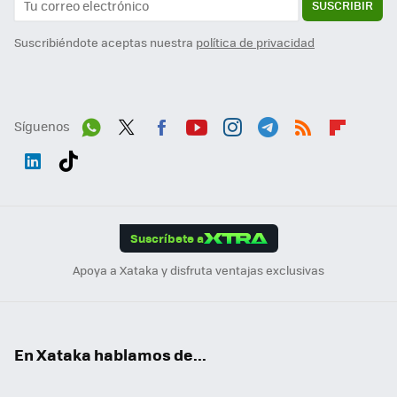
SUSCRIBIR
Suscribiéndote aceptas nuestra
política de privacidad
Síguenos
Wh
Twit
Fac
You
Inst
Tele
RSS
Flip
ats
ter
ebo
tub
agr
gra
boa
Link
Tikt
App
ok
e
am
m
rd
edI
ok
Suscríbete a
n
Apoya a Xataka y disfruta ventajas exclusivas
En Xataka hablamos de...