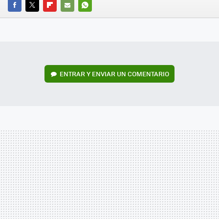
FACEBOOK
TWITTER
FLIPBOARD
E-
WHATSAPP
MAIL
ENTRAR Y ENVIAR UN COMENTARIO