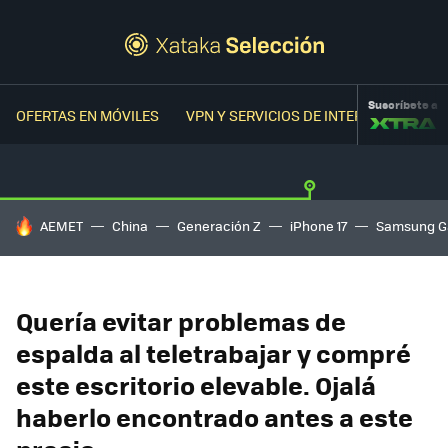
Suscríbete a
OFERTAS EN MÓVILES
VPN Y SERVICIOS DE INTERNET
OFER
HOY SE HABLA DE
AEMET
China
Generación Z
iPhone 17
Samsung G
Quería evitar problemas de
espalda al teletrabajar y compré
este escritorio elevable. Ojalá
haberlo encontrado antes a este