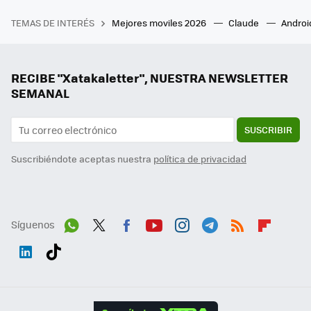
TEMAS DE INTERÉS
Mejores moviles 2026
Claude
Androi
RECIBE "Xatakaletter", NUESTRA NEWSLETTER
SEMANAL
SUSCRIBIR
Suscribiéndote aceptas nuestra
política de privacidad
Síguenos
Wh
Twit
Fac
You
Inst
Tele
RSS
Flip
ats
ter
ebo
tub
agr
gra
boa
Link
Tikt
App
ok
e
am
m
rd
edI
ok