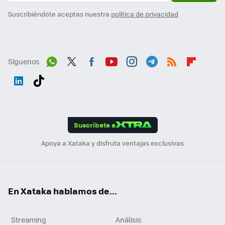
Suscribiéndote aceptas nuestra
política de privacidad
Síguenos
Wh
Twit
Fac
You
Inst
Tele
RSS
Flip
ats
ter
ebo
tub
agr
gra
boa
Link
Tikt
App
ok
e
am
m
rd
edI
ok
Suscríbete a
n
Apoya a Xataka y disfruta ventajas exclusivas
En Xataka hablamos de...
Streaming
Análisis