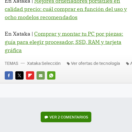
En Xataka |
Mejores ordenadores portátiles en
calidad precio: cuál comprar en función del uso y
ocho modelos recomendados
En Xataka |
Comprar y montar tu PC por piezas:
guía para elegir procesador, SSD, RAM y tarjeta
gráfica
TEMAS
Xataka Selección
Ver ofertas de tecnología
FACEBOOK
TWITTER
FLIPBOARD
E-
WHATSAPP
MAIL
VER
2 COMENTARIOS