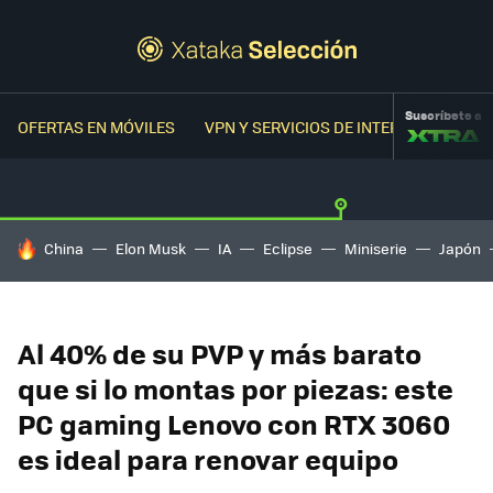
Suscríbete a
OFERTAS EN MÓVILES
VPN Y SERVICIOS DE INTERNET
OFER
HOY SE HABLA DE
China
Elon Musk
IA
Eclipse
Miniserie
Japón
Al 40% de su PVP y más barato
que si lo montas por piezas: este
PC gaming Lenovo con RTX 3060
es ideal para renovar equipo