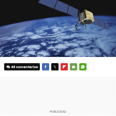
45 comentarios
FACEBOOK
TWITTER
FLIPBOARD
E-
WHATSAPP
MAIL