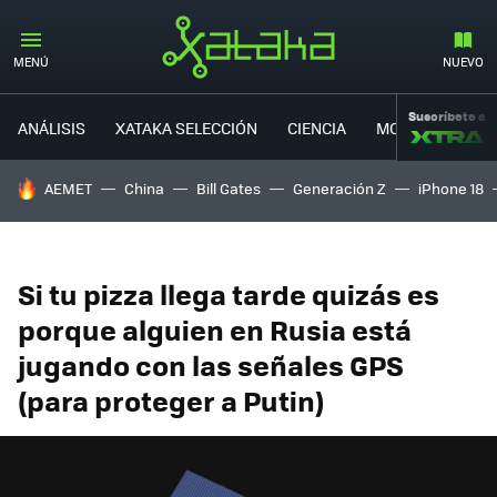
MENÚ
NUEVO
Suscríbete a
ANÁLISIS
XATAKA SELECCIÓN
CIENCIA
MOVILIDAD
HOY SE HABLA DE
AEMET
China
Bill Gates
Generación Z
iPhone 18
Si tu pizza llega tarde quizás es
porque alguien en Rusia está
jugando con las señales GPS
(para proteger a Putin)