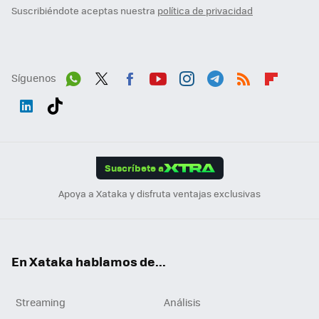
Suscribiéndote aceptas nuestra
política de privacidad
Síguenos
Wh
Twit
Fac
You
Inst
Tele
RSS
Flip
ats
ter
ebo
tub
agr
gra
boa
Link
Tikt
App
ok
e
am
m
rd
edI
ok
Suscríbete a
n
Apoya a Xataka y disfruta ventajas exclusivas
En Xataka hablamos de...
Streaming
Análisis