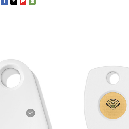
FACEBOOK
TWITTER
FLIPBOARD
E-
MAIL