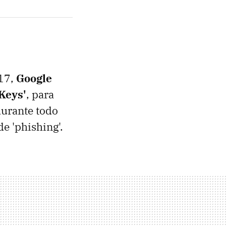
017,
Google
 Keys'
, para
durante todo
e 'phishing'.