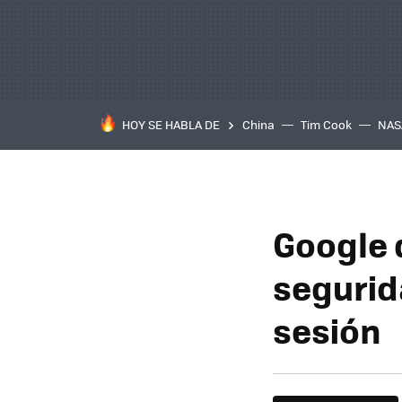
HOY SE HABLA DE
China
Tim Cook
NAS
Google 
segurid
sesión