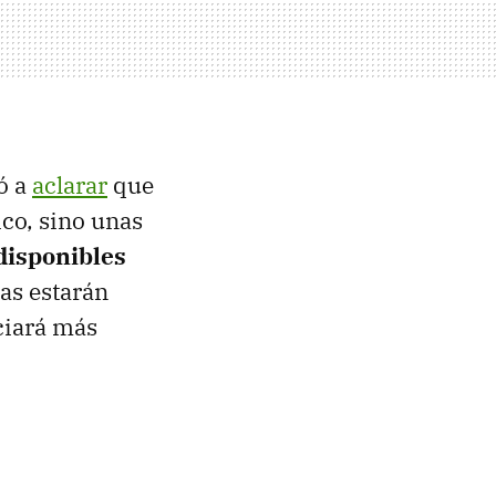
ó a
aclarar
que
ico, sino unas
disponibles
as estarán
ciará más