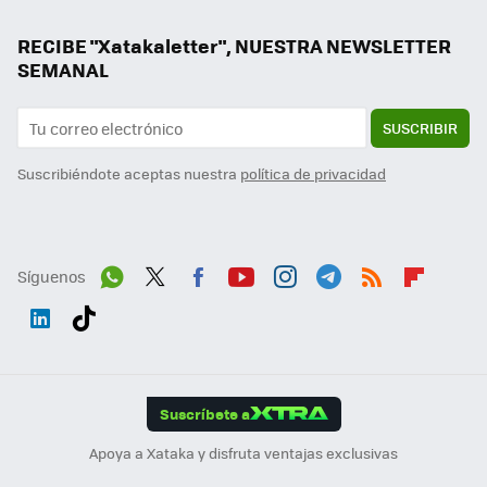
RECIBE "Xatakaletter", NUESTRA NEWSLETTER
SEMANAL
SUSCRIBIR
Suscribiéndote aceptas nuestra
política de privacidad
Síguenos
Wh
Twit
Fac
You
Inst
Tele
RSS
Flip
ats
ter
ebo
tub
agr
gra
boa
Link
Tikt
App
ok
e
am
m
rd
edI
ok
Suscríbete a
n
Apoya a Xataka y disfruta ventajas exclusivas