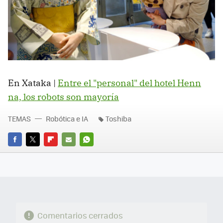
En Xataka |
Entre el "personal" del hotel Henn
na, los robots son mayoría
TEMAS
Robótica e IA
Toshiba
FACEBOOK
TWITTER
FLIPBOARD
E-
WHATSAPP
MAIL
Comentarios cerrados