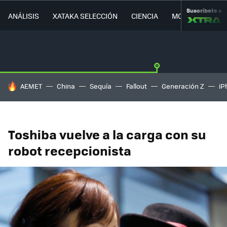
Suscríbete a
ANÁLISIS
XATAKA SELECCIÓN
CIENCIA
MOVILIDAD
HOY SE HABLA DE
AEMET
China
Sequía
Fallout
Generación Z
iP
Toshiba vuelve a la carga con su
robot recepcionista