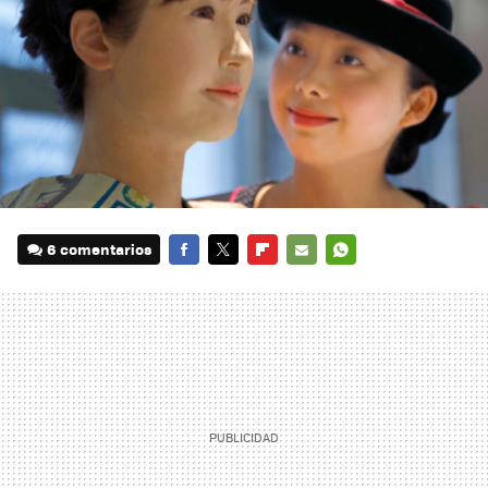
6 comentarios
FACEBOOK
TWITTER
FLIPBOARD
E-
WHATSAPP
MAIL