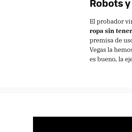
Robots y
El probador vi
ropa sin tene
premisa de uso
Vegas la hemo
es bueno, la e