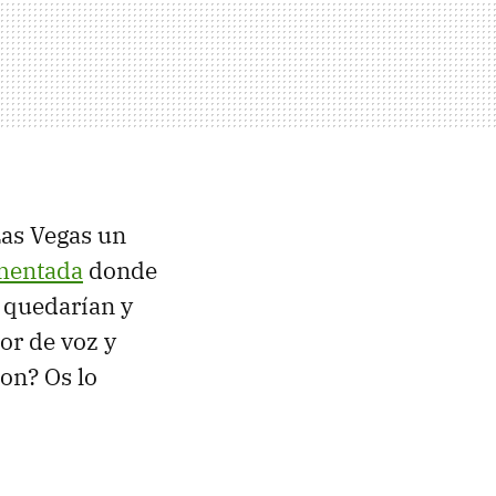
Las Vegas un
mentada
donde
 quedarían y
or de voz y
on? Os lo