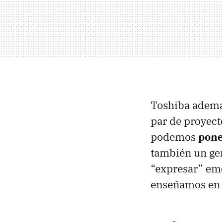
Toshiba además
par de proyec
podemos
pone
también un gem
“expresar” em
enseñamos en 