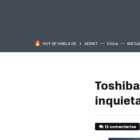
HOY SE HABLA DE
AEMET
China
Bill Ga
Toshiba
inquiet
12 comentarios