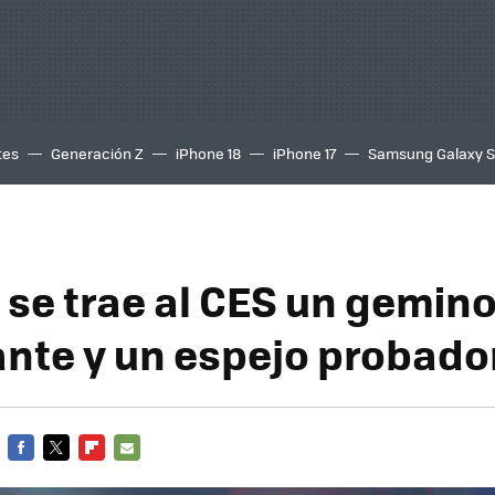
tes
Generación Z
iPhone 18
iPhone 17
Samsung Galaxy 
 se trae al CES un gemin
ante y un espejo probado
FACEBOOK
TWITTER
FLIPBOARD
E-