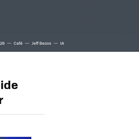
S26
Café
Jeff Bezos
IA
oide
r