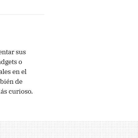
ntar sus
adgets o
ales en el
mbién de
ás curioso.