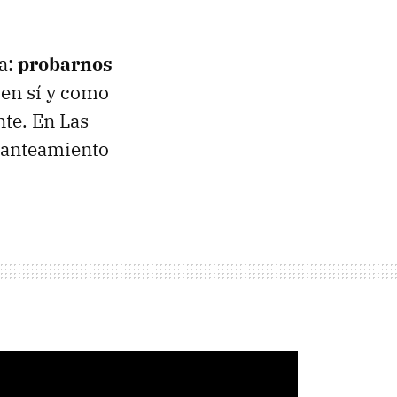
la:
probarnos
 en sí y como
te. En Las
lanteamiento