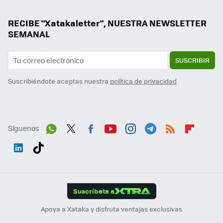
RECIBE "Xatakaletter", NUESTRA NEWSLETTER
SEMANAL
SUSCRIBIR
Suscribiéndote aceptas nuestra
política de privacidad
Síguenos
Wh
Twit
Fac
You
Inst
Tele
RSS
Flip
ats
ter
ebo
tub
agr
gra
boa
Link
Tikt
App
ok
e
am
m
rd
edI
ok
Suscríbete a
n
Apoya a Xataka y disfruta ventajas exclusivas