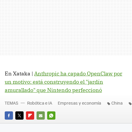
En Xataka |
Anthropic ha capado OpenClaw por
un motivo: está construyendo el "jardín
amurallado" que Nintendo perfeccionó
TEMAS
Robótica e IA
Empresas y economía
China
FACEBOOK
TWITTER
FLIPBOARD
E-
WHATSAPP
MAIL