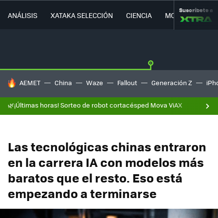
Suscríbete a
ANÁLISIS
XATAKA SELECCIÓN
CIENCIA
MOVILIDAD
HOY SE HABLA DE
AEMET
China
Waze
Fallout
Generación Z
iPh
🌿¡Últimas horas! Sorteo de robot cortacésped Mova ViAX
Las tecnológicas chinas entraron
en la carrera IA con modelos más
baratos que el resto. Eso está
empezando a terminarse