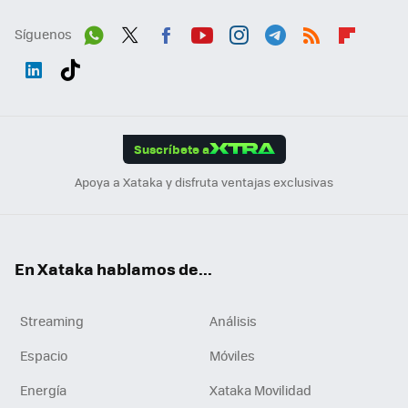
Síguenos
Wh
Twit
Fac
You
Inst
Tele
RSS
Flip
ats
ter
ebo
tub
agr
gra
boa
Link
Tikt
App
ok
e
am
m
rd
edI
ok
Suscríbete a
n
Apoya a Xataka y disfruta ventajas exclusivas
En Xataka hablamos de...
Streaming
Análisis
Espacio
Móviles
Energía
Xataka Movilidad