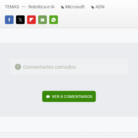
TEMAS
Robótica e IA
Microsoft
ADN
FACEBOOK
TWITTER
FLIPBOARD
E-
WHATSAPP
MAIL
Comentarios cerrados
VER
6 COMENTARIOS