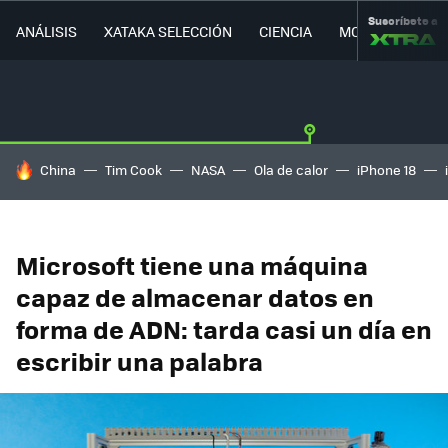
Suscríbete a
ANÁLISIS
XATAKA SELECCIÓN
CIENCIA
MOVILIDAD
HOY SE HABLA DE
China
Tim Cook
NASA
Ola de calor
iPhone 18
Microsoft tiene una máquina
capaz de almacenar datos en
forma de ADN: tarda casi un día en
escribir una palabra