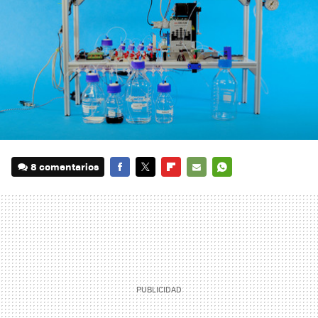
8 comentarios
FACEBOOK
TWITTER
FLIPBOARD
E-
WHATSAPP
MAIL