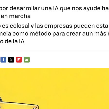
 por desarrollar una IA que nos ayude h
á en marcha
to es colosal y las empresas pueden est
ncia como método para crear aun más 
o de la IA
FACEBOOK
TWITTER
FLIPBOARD
E-
MAIL