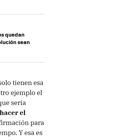
os quedan
olución sean
solo tienen esa
tro ejemplo el
que sería
hacer el
nfirmación para
iempo. Y esa es