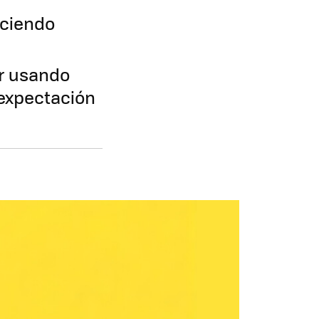
aciendo
ar usando
expectación