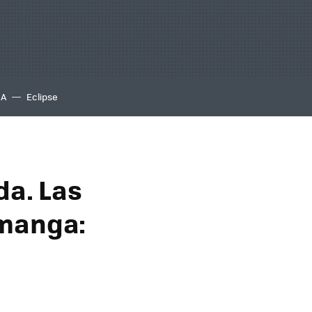
IA
Eclipse
da. Las
 manga: