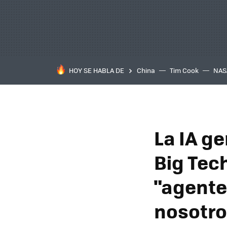
HOY SE HABLA DE
China
Tim Cook
NAS
La IA g
Big Tec
"agente
nosotr