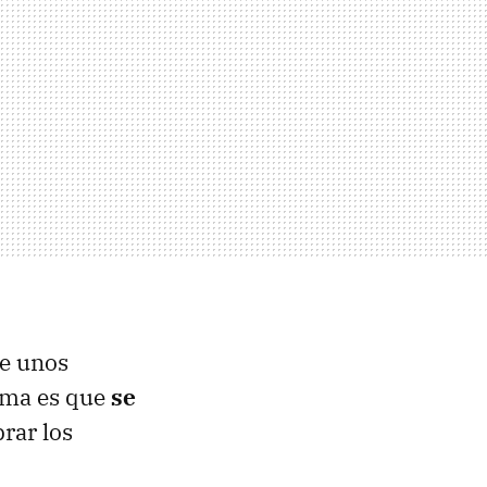
de unos
lema es que
se
rar los