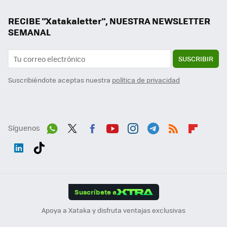
RECIBE "Xatakaletter", NUESTRA NEWSLETTER
SEMANAL
SUSCRIBIR
Suscribiéndote aceptas nuestra
política de privacidad
Síguenos
Wh
Twit
Fac
You
Inst
Tele
RSS
Flip
ats
ter
ebo
tub
agr
gra
boa
Link
Tikt
App
ok
e
am
m
rd
edI
ok
Suscríbete a
n
Apoya a Xataka y disfruta ventajas exclusivas