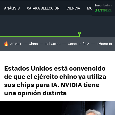
Suscríbete a
ANÁLISIS
XATAKA SELECCIÓN
CIENCIA
MOVILIDAD
HOY SE HABLA DE
AEMET
China
Bill Gates
Generación Z
iPhone 18
Estados Unidos está convencido
de que el ejército chino ya utiliza
sus chips para IA. NVIDIA tiene
una opinión distinta