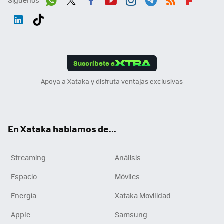
Síguenos
Wh
Twit
Fac
You
Inst
Tele
RSS
Flip
ats
ter
ebo
tub
agr
gra
boa
Link
Tikt
App
ok
e
am
m
rd
edI
ok
Suscríbete a
n
Apoya a Xataka y disfruta ventajas exclusivas
En Xataka hablamos de...
Streaming
Análisis
Espacio
Móviles
Energía
Xataka Movilidad
Apple
Samsung