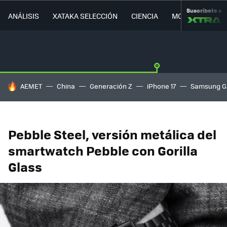
Suscríbete a
ANÁLISIS
XATAKA SELECCIÓN
CIENCIA
MOVILIDAD
HOY SE HABLA DE
AEMET
China
Generación Z
iPhone 17
Samsung G
Pebble Steel, versión metálica del
smartwatch Pebble con Gorilla
Glass