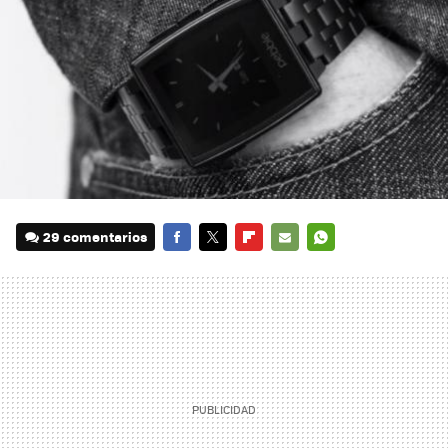
29 comentarios
FACEBOOK
TWITTER
FLIPBOARD
E-
WHATSAPP
MAIL