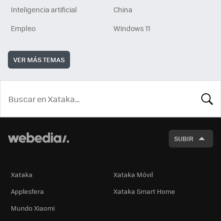
Inteligencia artificial
China
Empleo
Windows 11
VER MÁS TEMAS
BUSCA
SUBIR
Xataka
Xataka Móvil
Applesfera
Xataka Smart Home
Mundo Xiaomi