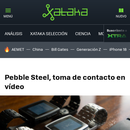
MENÚ
NUEVO
Suscríbete a
ANÁLISIS
XATAKA SELECCIÓN
CIENCIA
MOVILIDAD
HOY SE HABLA DE
AEMET
China
Bill Gates
Generación Z
iPhone 18
Pebble Steel, toma de contacto en
vídeo