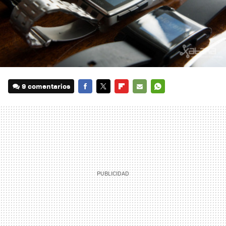
9 comentarios
FACEBOOK
TWITTER
FLIPBOARD
E-
WHATSAPP
MAIL