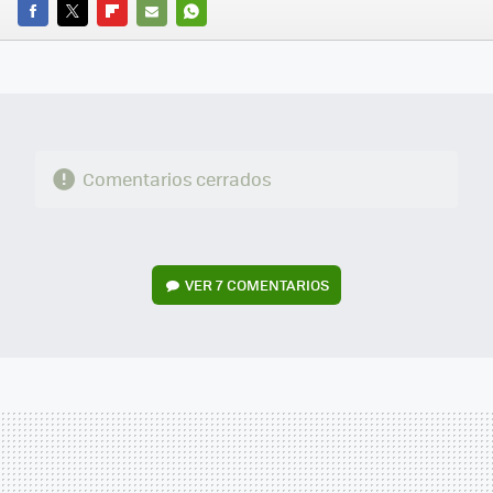
FACEBOOK
TWITTER
FLIPBOARD
E-
WHATSAPP
MAIL
Comentarios cerrados
VER
7 COMENTARIOS