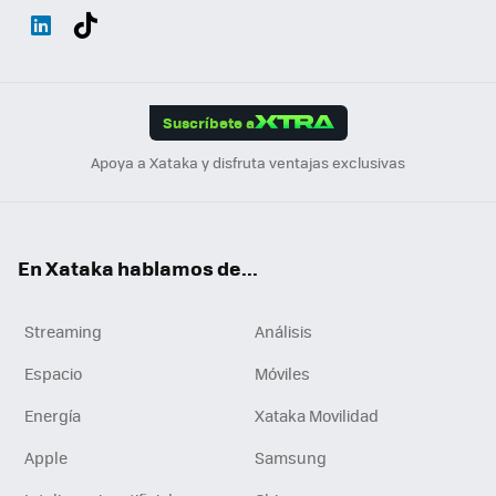
Wh
Twit
Fac
You
Inst
Tele
RSS
Flip
ats
ter
ebo
tub
agr
gra
boa
Link
Tikt
App
ok
e
am
m
rd
edI
ok
Suscríbete a
n
Apoya a Xataka y disfruta ventajas exclusivas
En Xataka hablamos de...
Streaming
Análisis
Espacio
Móviles
Energía
Xataka Movilidad
Apple
Samsung