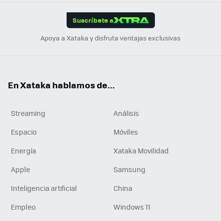
App
ok
e
am
m
rd
edI
ok
Suscríbete a
n
Apoya a Xataka y disfruta ventajas exclusivas
En Xataka hablamos de...
Streaming
Análisis
Espacio
Móviles
Energía
Xataka Movilidad
Apple
Samsung
Inteligencia artificial
China
Empleo
Windows 11