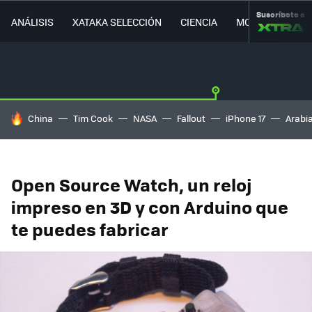
Suscríbete a
ANÁLISIS
XATAKA SELECCIÓN
CIENCIA
MOVILIDAD
HOY SE HABLA DE
China
Tim Cook
NASA
Fallout
iPhone 17
Arabi
Open Source Watch, un reloj
impreso en 3D y con Arduino que
te puedes fabricar