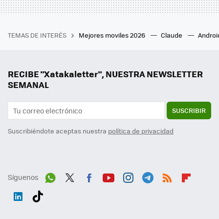
TEMAS DE INTERÉS
Mejores moviles 2026
Claude
Androi
RECIBE "Xatakaletter", NUESTRA NEWSLETTER
SEMANAL
SUSCRIBIR
Suscribiéndote aceptas nuestra
política de privacidad
Síguenos
Wh
Twit
Fac
You
Inst
Tele
RSS
Flip
ats
ter
ebo
tub
agr
gra
boa
Link
Tikt