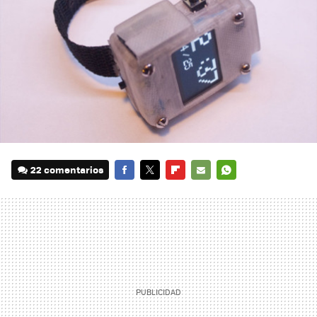
22 comentarios
FACEBOOK
TWITTER
FLIPBOARD
E-
WHATSAPP
MAIL