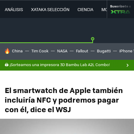
Suscríbete a
ANÁLISIS
XATAKA SELECCIÓN
CIENCIA
MOVILIDAD
HOY SE HABLA DE
China
Tim Cook
NASA
Fallout
Bugatti
iPhone 
🖨️ ¡Sorteamos una impresora 3D Bambu Lab A2L Combo!
El smartwatch de Apple también
incluiría NFC y podremos pagar
con él, dice el WSJ