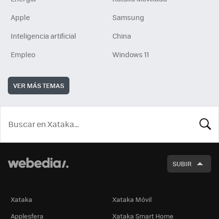
Apple
Samsung
Inteligencia artificial
China
Empleo
Windows 11
VER MÁS TEMAS
BUSCA
SUBIR
Xataka
Xataka Móvil
Applesfera
Xataka Smart Home