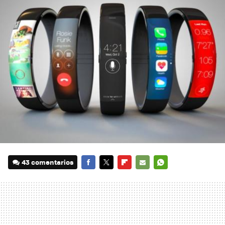
43 comentarios
FACEBOOK
TWITTER
FLIPBOARD
E-
WHATSAPP
MAIL