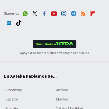
Síguenos
Wh
Twit
Fac
You
Inst
Tele
RSS
Flip
ats
ter
ebo
tub
agr
gra
boa
Link
Tikt
App
ok
e
am
m
rd
edI
ok
Suscríbete a
n
Apoya a Xataka y disfruta ventajas exclusivas
En Xataka hablamos de...
Streaming
Análisis
Espacio
Móviles
Energía
Xataka Movilidad