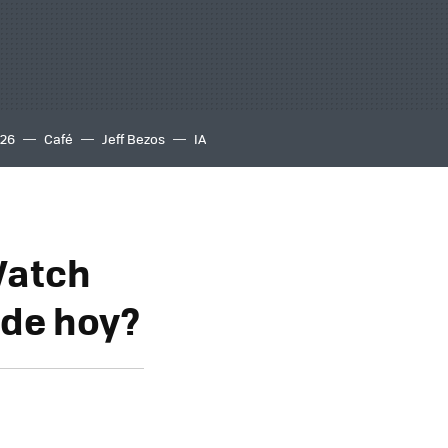
S26
Café
Jeff Bezos
IA
Watch
 de hoy?