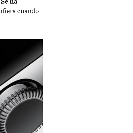
.
Se ha
difiera cuando