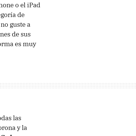
hone o el iPad
goría de
 no guste a
ones de sus
forma es muy
das las
orona y la