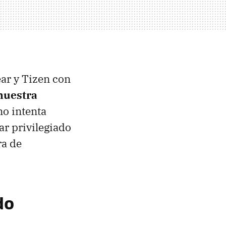
ear y Tizen con
nuestra
no intenta
ar privilegiado
ra de
do