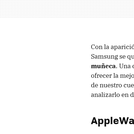
Con la aparici
Samsung se q
muñeca
. Una
ofrecer la mej
de nuestro cue
analizarlo en d
AppleWat