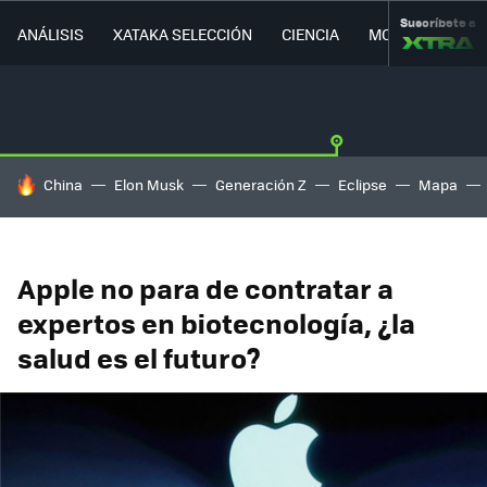
Suscríbete a
ANÁLISIS
XATAKA SELECCIÓN
CIENCIA
MOVILIDAD
HOY SE HABLA DE
China
Elon Musk
Generación Z
Eclipse
Mapa
Apple no para de contratar a
expertos en biotecnología, ¿la
salud es el futuro?