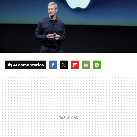
41 comentarios
FACEBOOK
TWITTER
FLIPBOARD
E-
WHATSAPP
MAIL