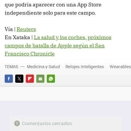
que podría aparecer con una App Store
independiente solo para este campo.
Vía |
Reuters
En Xataka |
La salud y los coches, próximos
campos de batalla de Apple según el San
Francisco Chronicle
TEMAS
Medicina y Salud
Relojes Inteligentes
Wearables
FACEBOOK
TWITTER
FLIPBOARD
E-
WHATSAPP
MAIL
Comentarios cerrados