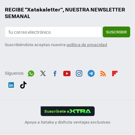
RECIBE "Xatakaletter", NUESTRA NEWSLETTER
SEMANAL
SUSCRIBIR
Suscribiéndote aceptas nuestra
política de privacidad
Síguenos
Wh
Twit
Fac
You
Inst
Tele
RSS
Flip
ats
ter
ebo
tub
agr
gra
boa
Link
Tikt
App
ok
e
am
m
rd
edI
ok
Suscríbete a
n
Apoya a Xataka y disfruta ventajas exclusivas