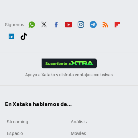
Síguenos
Wh
Twit
Fac
You
Inst
Tele
RSS
Flip
ats
ter
ebo
tub
agr
gra
boa
Link
Tikt
App
ok
e
am
m
rd
edI
ok
Suscríbete a
n
Apoya a Xataka y disfruta ventajas exclusivas
En Xataka hablamos de...
Streaming
Análisis
Espacio
Móviles