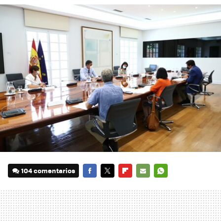
104 comentarios
FACEBOOK
TWITTER
FLIPBOARD
E-
WHATSAPP
MAIL