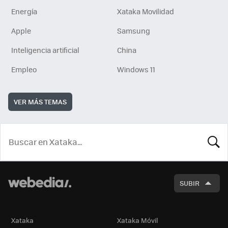
Energía
Xataka Movilidad
Apple
Samsung
Inteligencia artificial
China
Empleo
Windows 11
VER MÁS TEMAS
BUSCA
SUBIR
Xataka
Xataka Móvil