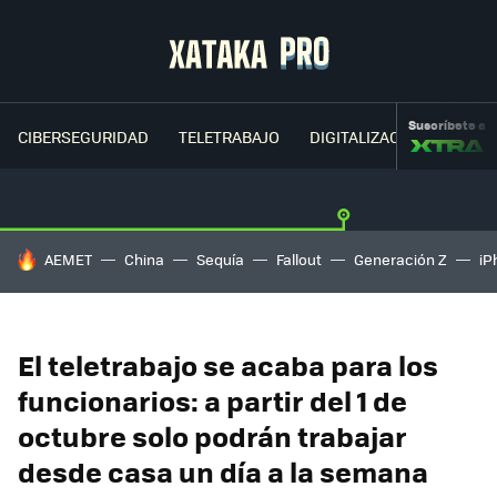
Suscríbete a
CIBERSEGURIDAD
TELETRABAJO
DIGITALIZACIÓN
CLOU
HOY SE HABLA DE
AEMET
China
Sequía
Fallout
Generación Z
iP
El teletrabajo se acaba para los
funcionarios: a partir del 1 de
octubre solo podrán trabajar
desde casa un día a la semana