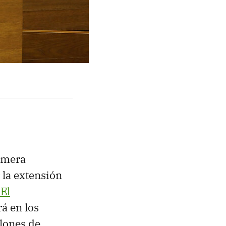
imera
la extensión
 El
rá en los
lones de