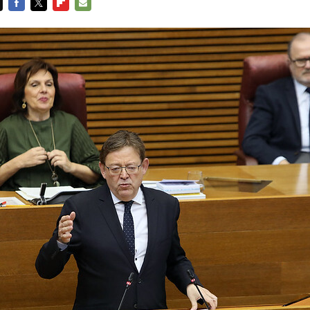
FACEBOOK
TWITTER
FLIPBOARD
E-
MAIL