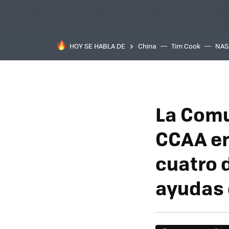
HOY SE HABLA DE
China
Tim Cook
NAS
La Comu
CCAA en
cuatro 
ayudas 