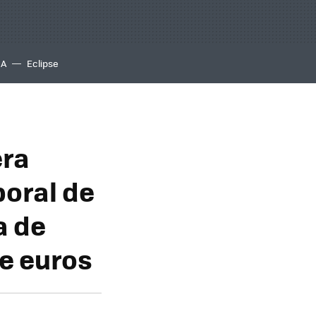
IA
Eclipse
era
boral de
a de
e euros