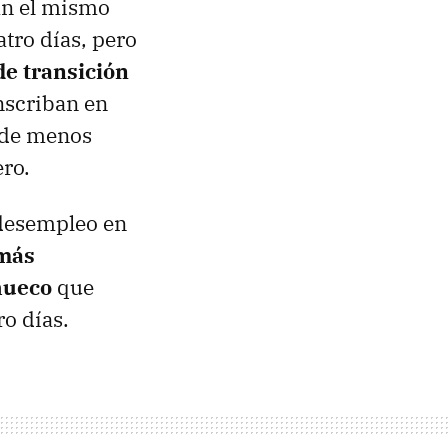
an el mismo
tro días, pero
de transición
inscriban en
 de menos
ero.
 desempleo en
 más
hueco
que
ro días.