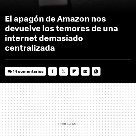
El apagón de Amazon nos
devuelve los temores de una
internet demasiado
centralizada
14 comentarios
FACEBOOK
TWITTER
FLIPBOARD
E-
WHATSAPP
MAIL