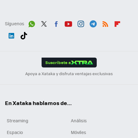
Síguenos
Wh
Twit
Fac
You
Inst
Tele
RSS
Flip
ats
ter
ebo
tub
agr
gra
boa
Link
Tikt
App
ok
e
am
m
rd
edI
ok
Suscríbete a
n
Apoya a Xataka y disfruta ventajas exclusivas
En Xataka hablamos de...
Streaming
Análisis
Espacio
Móviles