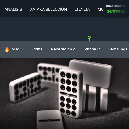
Suscríbete a
ANÁLISIS
XATAKA SELECCIÓN
CIENCIA
MOVILIDAD
HOY SE HABLA DE
AEMET
China
Generación Z
iPhone 17
Samsung G