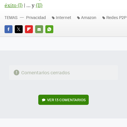
éxito (I)
| ... y
(II)
TEMAS
Privacidad
Internet
Amazon
Redes P2P
FACEBOOK
TWITTER
FLIPBOARD
E-
WHATSAPP
MAIL
Comentarios cerrados
VER
13 COMENTARIOS