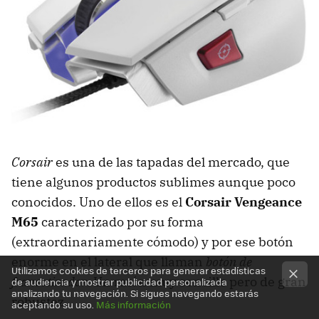
Corsair
es una de las tapadas del mercado, que
tiene algunos productos sublimes aunque poco
conocidos. Uno de ellos es el
Corsair Vengeance
M65
caracterizado por su forma
(extraordinariamente cómodo) y por ese botón
enorme en el lateral que llaman
botón de
Utilizamos cookies de terceros para generar estadísticas
francotirador
. Un ratón muy sencillo pero de gran
de audiencia y mostrar publicidad personalizada
analizando tu navegación. Si sigues navegando estarás
robustez.
aceptando su uso.
Más información