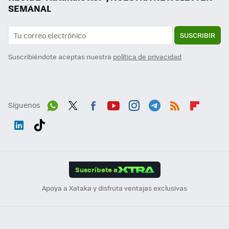
SEMANAL
SUSCRIBIR
Suscribiéndote aceptas nuestra
política de privacidad
Síguenos
Wh
Twit
Fac
You
Inst
Tele
RSS
Flip
ats
ter
ebo
tub
agr
gra
boa
Link
Tikt
App
ok
e
am
m
rd
edI
ok
Suscríbete a
n
Apoya a Xataka y disfruta ventajas exclusivas