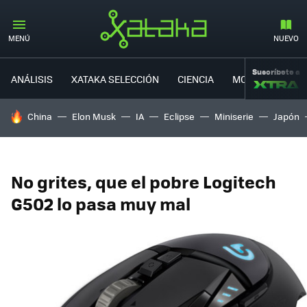
MENÚ
NUEVO
Suscríbete a
ANÁLISIS
XATAKA SELECCIÓN
CIENCIA
MOVILIDAD
HOY SE HABLA DE
China
Elon Musk
IA
Eclipse
Miniserie
Japón
No grites, que el pobre Logitech
G502 lo pasa muy mal