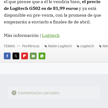
el que piense que a él le vendría bien,
el precio
de Logitech G502 es de 81,99 euros
y ya está
disponible en pre-venta, con la promesa de que
empezarán a enviarlo a finales de de abril.
Más información |
Logitech
TEMAS
Periféricos
Ratón Logitech
Logitech
Ra
FACEBOOK
TWITTER
FLIPBOARD
E-
WHATSAPP
MAIL
Comentarios cerrados