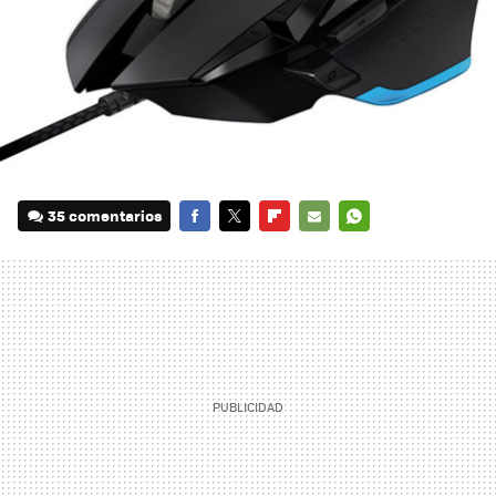
35 comentarios
FACEBOOK
TWITTER
FLIPBOARD
E-
WHATSAPP
MAIL