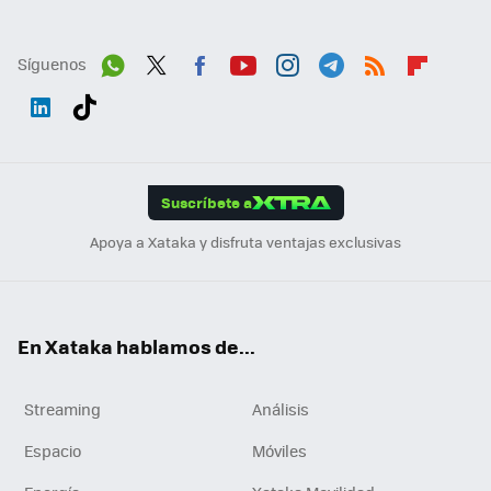
Síguenos
Wh
Twit
Fac
You
Inst
Tele
RSS
Flip
ats
ter
ebo
tub
agr
gra
boa
Link
Tikt
App
ok
e
am
m
rd
edI
ok
Suscríbete a
n
Apoya a Xataka y disfruta ventajas exclusivas
En Xataka hablamos de...
Streaming
Análisis
Espacio
Móviles