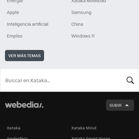
Energía
Xataka Movilidad
Apple
Samsung
Inteligencia artificial
China
Empleo
Windows 11
VER MÁS TEMAS
BUSCA
SUBIR
Xataka
Xataka Móvil
Applesfera
Xataka Smart Home