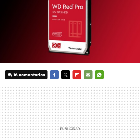
16 comentarios
FACEBOOK
TWITTER
FLIPBOARD
E-
WHATSAPP
MAIL