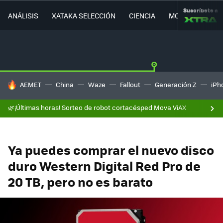
Suscríbete a
ANÁLISIS
XATAKA SELECCIÓN
CIENCIA
MOVILIDAD
HOY SE HABLA DE
AEMET
China
Waze
Fallout
Generación Z
iPh
🌿¡Últimas horas! Sorteo de robot cortacésped Mova ViAX
Ya puedes comprar el nuevo disco
duro Western Digital Red Pro de
20 TB, pero no es barato