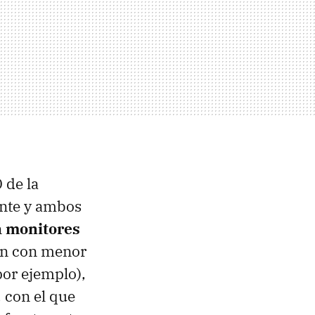
D
de la
nte y ambos
n
monitores
ión con menor
por ejemplo),
, con el que