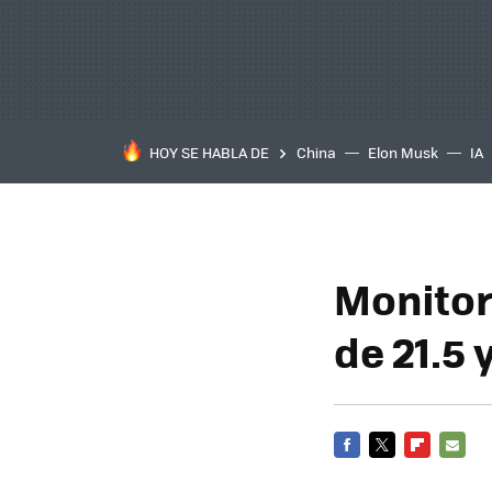
HOY SE HABLA DE
China
Elon Musk
IA
Monitor
de 21.5 
FACEBOOK
TWITTER
FLIPBOARD
E-