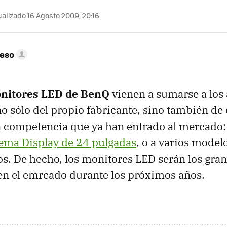
alizado 16 Agosto 2009, 20:16
peso
nitores
LED
de BenQ
vienen a sumarse a los 
o sólo del propio fabricante, sino también de 
 competencia que ya han entrado al mercado:
ema Display de 24 pulgadas
, o a varios model
ros. De hecho, los monitores
LED
serán los gra
en el emrcado durante los próximos años.