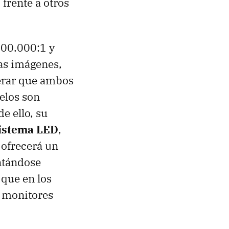
frente a otros
000.000:1 y
las imágenes,
perar que ambos
elos son
de ello, su
istema LED
,
 ofrecerá un
ntándose
 que en los
e monitores