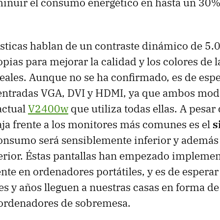
nuir el consumo energético en hasta un 30% 
ísticas hablan de un contraste dinámico de 5.
opias para mejorar la calidad y los colores de 
eales. Aunque no se ha confirmado, es de es
entradas
VGA
,
DVI
y
HDMI
, ya que ambos mod
actual
V2400w
que utiliza todas ellas. A pesar 
aja frente a los monitores más comunes es el
s
consumo será sensiblemente inferior y además
perior. Éstas pantallas han empezado impleme
te en ordenadores portátiles, y es de esperar
 y años lleguen a nuestras casas en forma d
 ordenadores de sobremesa.