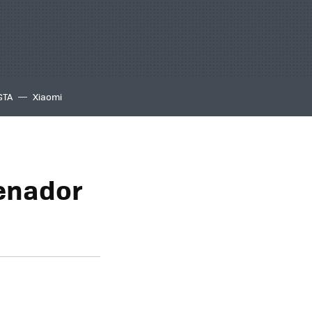
GTA
Xiaomi
denador