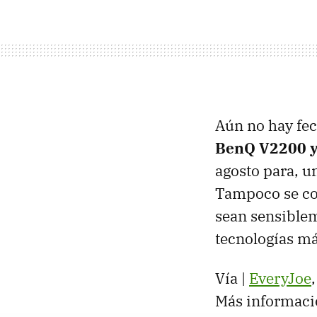
Aún no hay fec
BenQ V2200 
agosto para, u
Tampoco se con
sean sensiblem
tecnologías má
Vía |
EveryJoe
Más informaci