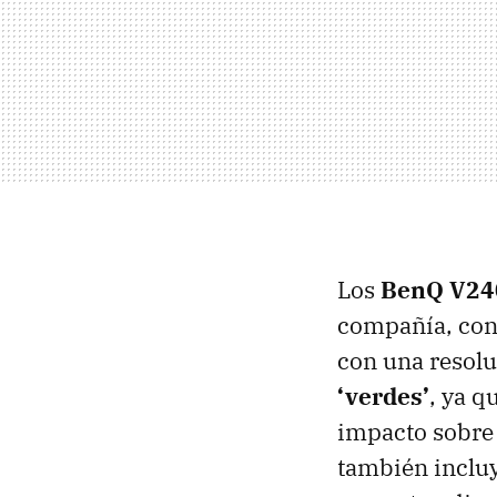
Los
BenQ V24
compañía, con
con una resol
‘verdes’
, ya q
impacto sobre 
también inclu