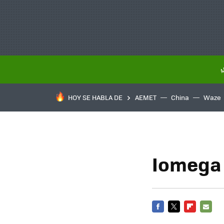
HOY SE HABLA DE
AEMET
China
Waze
Iomega 
FACEBOOK
TWITTER
FLIPBOARD
E-