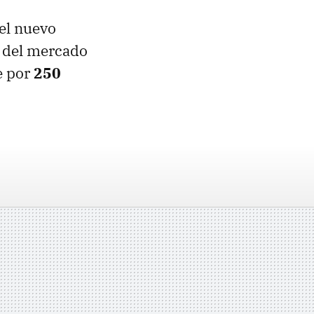
del nuevo
s del mercado
e por
250