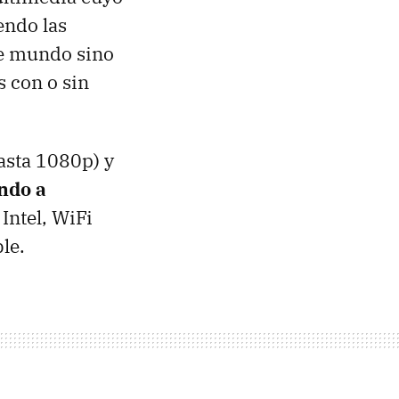
endo las
se mundo sino
 con o sin
asta 1080p) y
ndo a
 Intel, WiFi
le.