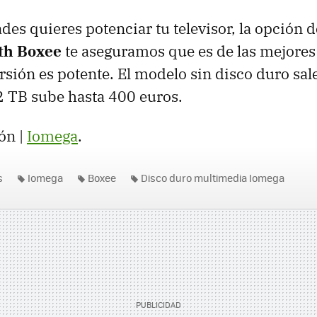
des quieres potenciar tu televisor, la opción 
th Boxee
te aseguramos que es de las mejore
rsión es potente. El modelo sin disco duro sal
e 2 TB sube hasta 400 euros.
ón |
Iomega
.
s
Iomega
Boxee
Disco duro multimedia Iomega