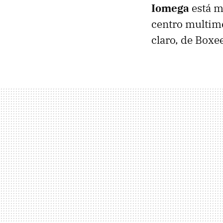
Iomega
está mu
centro multime
claro, de Boxe