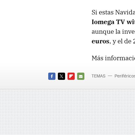
Si estas Navida
Iomega TV wi
aunque la inve
euros
, y el d
Más informaci
TEMAS
Periférico
FACEBOOK
TWITTER
FLIPBOARD
E-
MAIL