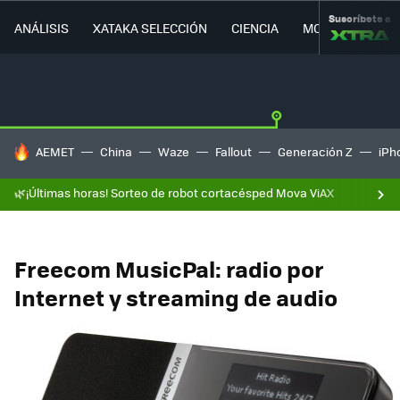
Suscríbete a
ANÁLISIS
XATAKA SELECCIÓN
CIENCIA
MOVILIDAD
HOY SE HABLA DE
AEMET
China
Waze
Fallout
Generación Z
iPh
🌿¡Últimas horas! Sorteo de robot cortacésped Mova ViAX
Freecom MusicPal: radio por
Internet y streaming de audio