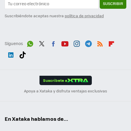
SUSCRIBIR
Suscribiéndote aceptas nuestra
política de privacidad
Síguenos
Wh
Twit
Fac
You
Inst
Tele
RSS
Flip
ats
ter
ebo
tub
agr
gra
boa
Link
Tikt
App
ok
e
am
m
rd
edI
ok
Suscríbete a
n
Apoya a Xataka y disfruta ventajas exclusivas
En Xataka hablamos de...