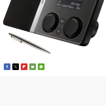
FACEBOOK
TWITTER
FLIPBOARD
E-
WHATSAPP
MAIL