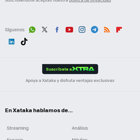
Síguenos
Wh
Twit
Fac
You
Inst
Tele
RSS
Flip
ats
ter
ebo
tub
agr
gra
boa
Link
Tikt
App
ok
e
am
m
rd
edI
ok
Suscríbete a
n
Apoya a Xataka y disfruta ventajas exclusivas
En Xataka hablamos de...
Streaming
Análisis
Espacio
Móviles