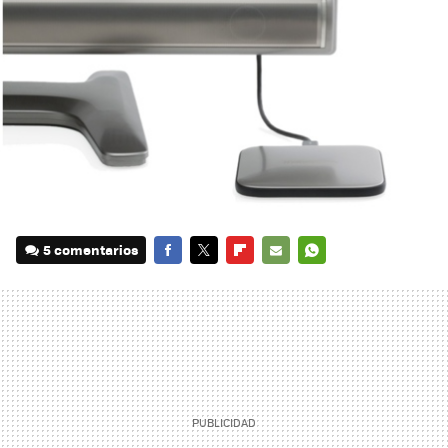
5 comentarios
FACEBOOK
TWITTER
FLIPBOARD
E-
WHATSAPP
MAIL