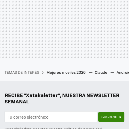
TEMAS DE INTERÉS
Mejores moviles 2026
Claude
Androi
RECIBE "Xatakaletter", NUESTRA NEWSLETTER
SEMANAL
SUSCRIBIR
Suscribiéndote aceptas nuestra
política de privacidad