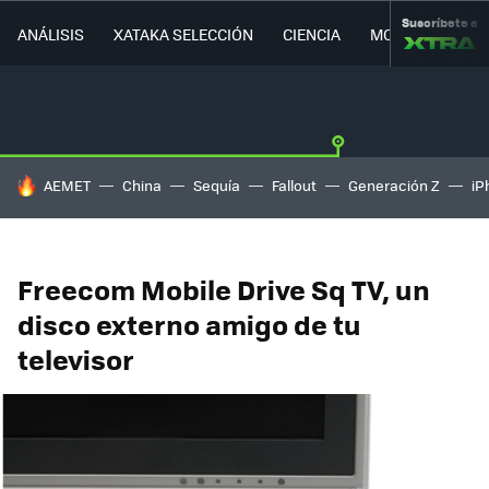
Suscríbete a
ANÁLISIS
XATAKA SELECCIÓN
CIENCIA
MOVILIDAD
HOY SE HABLA DE
AEMET
China
Sequía
Fallout
Generación Z
iP
Freecom Mobile Drive Sq TV, un
disco externo amigo de tu
televisor