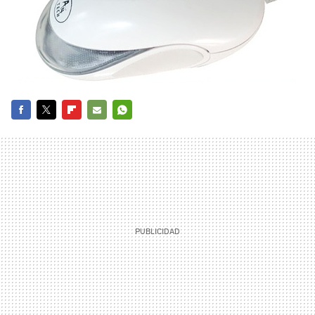
FACEBOOK
TWITTER
FLIPBOARD
E-
WHATSAPP
MAIL