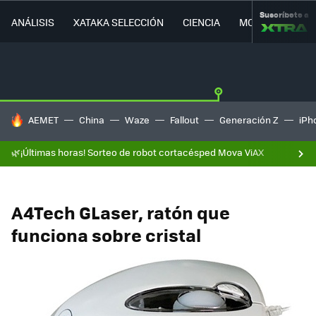
Suscríbete a
ANÁLISIS
XATAKA SELECCIÓN
CIENCIA
MOVILIDAD
HOY SE HABLA DE
AEMET
China
Waze
Fallout
Generación Z
iPh
🌿¡Últimas horas! Sorteo de robot cortacésped Mova ViAX
A4Tech GLaser, ratón que
funciona sobre cristal