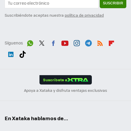
SUSCRIBIR
Suscribiéndote aceptas nuestra
política de privacidad
Síguenos
Wh
Twit
Fac
You
Inst
Tele
RSS
Flip
ats
ter
ebo
tub
agr
gra
boa
Link
Tikt
App
ok
e
am
m
rd
edI
ok
Suscríbete a
n
Apoya a Xataka y disfruta ventajas exclusivas
En Xataka hablamos de...