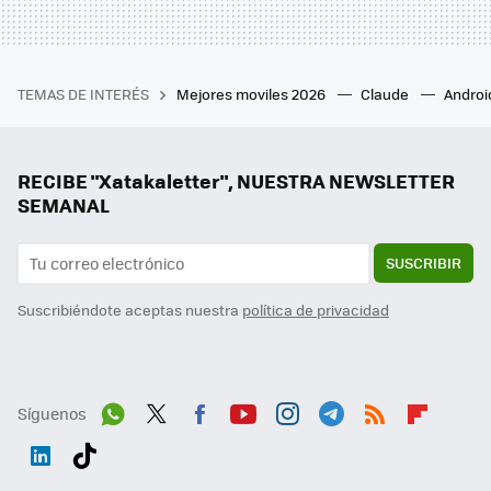
TEMAS DE INTERÉS
Mejores moviles 2026
Claude
Androi
RECIBE "Xatakaletter", NUESTRA NEWSLETTER
SEMANAL
SUSCRIBIR
Suscribiéndote aceptas nuestra
política de privacidad
Síguenos
Wh
Twit
Fac
You
Inst
Tele
RSS
Flip
ats
ter
ebo
tub
agr
gra
boa
Link
Tikt