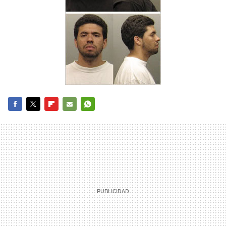
FACEBOOK
TWITTER
FLIPBOARD
E-
WHATSAPP
MAIL