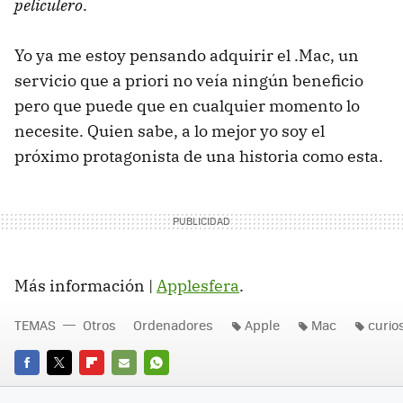
peliculero
.
Yo ya me estoy pensando adquirir el .Mac, un
servicio que a priori no veía ningún beneficio
pero que puede que en cualquier momento lo
necesite. Quien sabe, a lo mejor yo soy el
próximo protagonista de una historia como esta.
Más información |
Applesfera
.
TEMAS
Otros
Ordenadores
Apple
Mac
curio
FACEBOOK
TWITTER
FLIPBOARD
E-
WHATSAPP