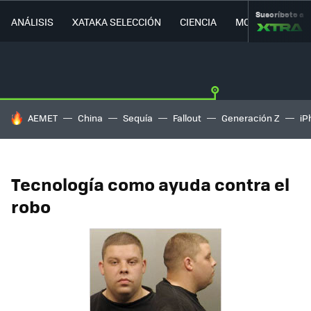
Suscríbete a
ANÁLISIS
XATAKA SELECCIÓN
CIENCIA
MOVILIDAD
HOY SE HABLA DE
AEMET
China
Sequía
Fallout
Generación Z
iP
Tecnología como ayuda contra el
robo