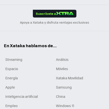
App
ok
e
am
m
rd
edI
ok
Suscríbete a
n
Apoya a Xataka y disfruta ventajas exclusivas
En Xataka hablamos de...
Streaming
Análisis
Espacio
Móviles
Energía
Xataka Movilidad
Apple
Samsung
Inteligencia artificial
China
Empleo
Windows 11