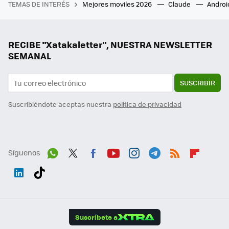
TEMAS DE INTERÉS
Mejores moviles 2026
Claude
Androi
RECIBE "Xatakaletter", NUESTRA NEWSLETTER
SEMANAL
SUSCRIBIR
Suscribiéndote aceptas nuestra
política de privacidad
Síguenos
Wh
Twit
Fac
You
Inst
Tele
RSS
Flip
ats
ter
ebo
tub
agr
gra
boa
Link
Tikt
App
ok
e
am
m
rd
edI
ok
Suscríbete a
n