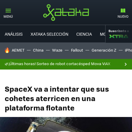
MENÚ
NUEVO
Suscríbete a
ANÁLISIS
XATAKA SELECCIÓN
CIENCIA
MOVILIDAD
HOY SE HABLA DE
AEMET
China
Waze
Fallout
Generación Z
iPh
🌿¡Últimas horas! Sorteo de robot cortacésped Mova ViAX
SpaceX va a intentar que sus
cohetes aterricen en una
plataforma flotante