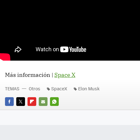
Más información |
Space X
TEMAS
Otros
SpaceX
Elon Musk
FACEBOOK
TWITTER
FLIPBOARD
E-
WHATSAPP
MAIL