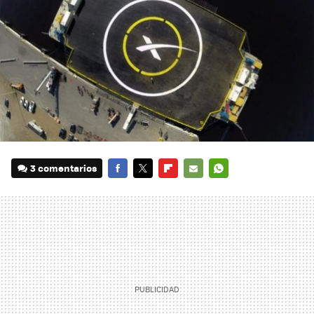
3 comentarios
FACEBOOK
TWITTER
FLIPBOARD
E-
WHATSAPP
MAIL