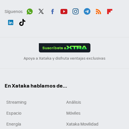
Síguenos
Wh
Twit
Fac
You
Inst
Tele
RSS
Flip
ats
ter
ebo
tub
agr
gra
boa
Link
Tikt
App
ok
e
am
m
rd
edI
ok
Suscríbete a
n
Apoya a Xataka y disfruta ventajas exclusivas
En Xataka hablamos de...
Streaming
Análisis
Espacio
Móviles
Energía
Xataka Movilidad