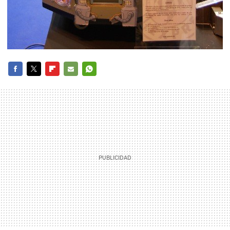
FACEBOOK
TWITTER
FLIPBOARD
E-
WHATSAPP
MAIL