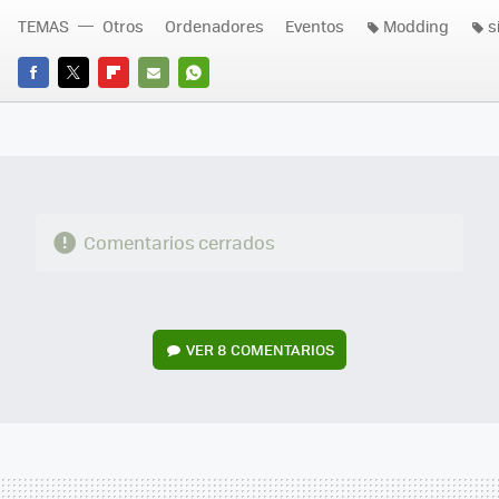
TEMAS
Otros
Ordenadores
Eventos
Modding
s
FACEBOOK
TWITTER
FLIPBOARD
E-
WHATSAPP
MAIL
Comentarios cerrados
VER
8 COMENTARIOS