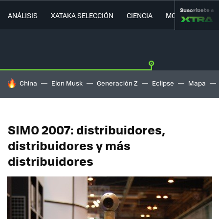
Suscríbete a
ANÁLISIS
XATAKA SELECCIÓN
CIENCIA
MOVILIDAD
HOY SE HABLA DE
China
Elon Musk
Generación Z
Eclipse
Mapa
SIMO 2007: distribuidores,
distribuidores y más
distribuidores