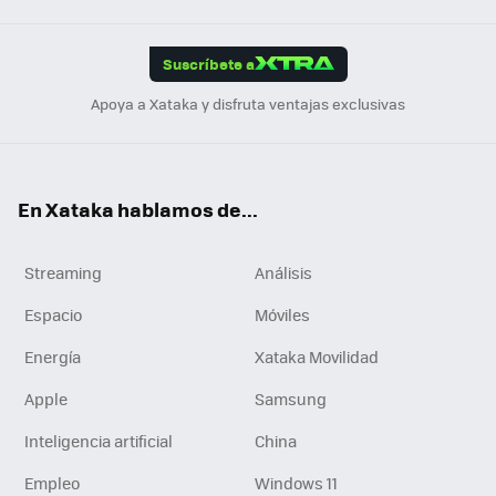
App
ok
e
am
m
rd
edI
ok
Suscríbete a
n
Apoya a Xataka y disfruta ventajas exclusivas
En Xataka hablamos de...
Streaming
Análisis
Espacio
Móviles
Energía
Xataka Movilidad
Apple
Samsung
Inteligencia artificial
China
Empleo
Windows 11