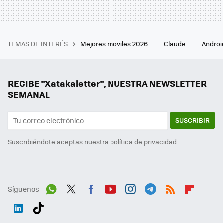
TEMAS DE INTERÉS
Mejores moviles 2026
Claude
Androi
RECIBE "Xatakaletter", NUESTRA NEWSLETTER
SEMANAL
SUSCRIBIR
Suscribiéndote aceptas nuestra
política de privacidad
Síguenos
Wh
Twit
Fac
You
Inst
Tele
RSS
Flip
ats
ter
ebo
tub
agr
gra
boa
Link
Tikt