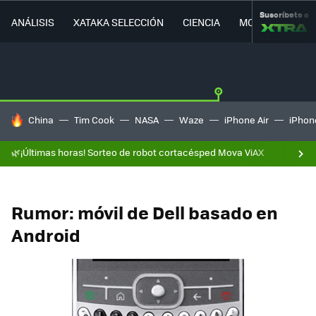
Suscríbete a
ANÁLISIS
XATAKA SELECCIÓN
CIENCIA
MOVILIDAD
HOY SE HABLA DE
China
Tim Cook
NASA
Waze
iPhone Air
iPhone
🌿¡Últimas horas! Sorteo de robot cortacésped Mova ViAX
Rumor: móvil de Dell basado en
Android