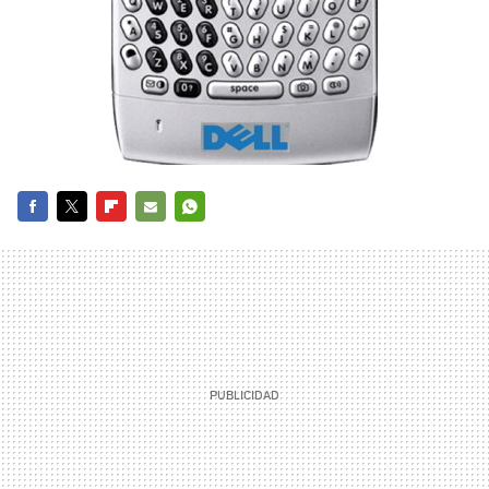
FACEBOOK
TWITTER
FLIPBOARD
E-
WHATSAPP
MAIL