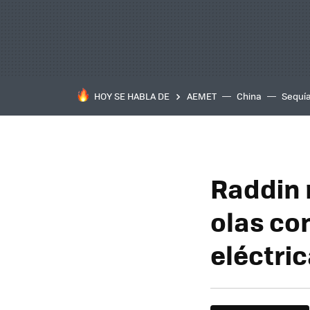
HOY SE HABLA DE
AEMET
China
Sequí
Raddin 
olas co
eléctri