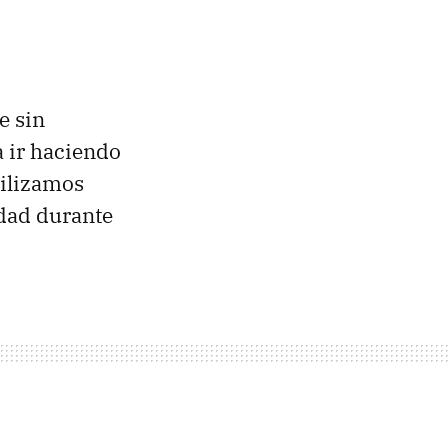
e sin
 ir haciendo
tilizamos
dad durante