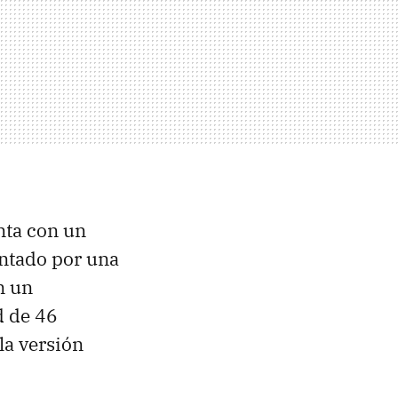
nta con un
ntado por una
n un
d de 46
la versión