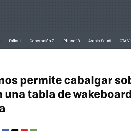
a
Fallout
Generación Z
iPhone 18
Arabia Saudí
GTA VI
nos permite cabalgar sob
n una tabla de wakeboar
ca