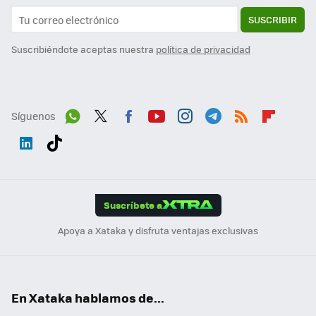
SUSCRIBIR
Suscribiéndote aceptas nuestra
política de privacidad
Síguenos
Wh
Twit
Fac
You
Inst
Tele
RSS
Flip
ats
ter
ebo
tub
agr
gra
boa
Link
Tikt
App
ok
e
am
m
rd
edI
ok
Suscríbete a
n
Apoya a Xataka y disfruta ventajas exclusivas
En Xataka hablamos de...