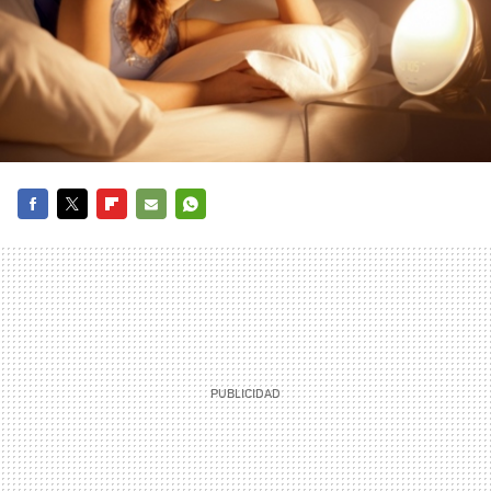
FACEBOOK
TWITTER
FLIPBOARD
E-
WHATSAPP
MAIL