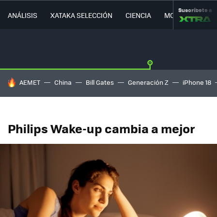
Suscríbete a
ANÁLISIS
XATAKA SELECCIÓN
CIENCIA
MOVILIDAD
HOY SE HABLA DE
AEMET
China
Bill Gates
Generación Z
iPhone 18
Philips Wake-up cambia a mejor