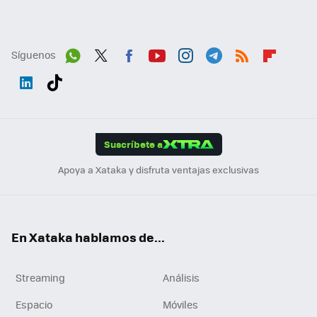
Síguenos
Wh
Twit
Fac
You
Inst
Tele
RSS
Flip
ats
ter
ebo
tub
agr
gra
boa
Link
Tikt
App
ok
e
am
m
rd
edI
ok
Suscríbete a
n
Apoya a Xataka y disfruta ventajas exclusivas
En Xataka hablamos de...
Streaming
Análisis
Espacio
Móviles