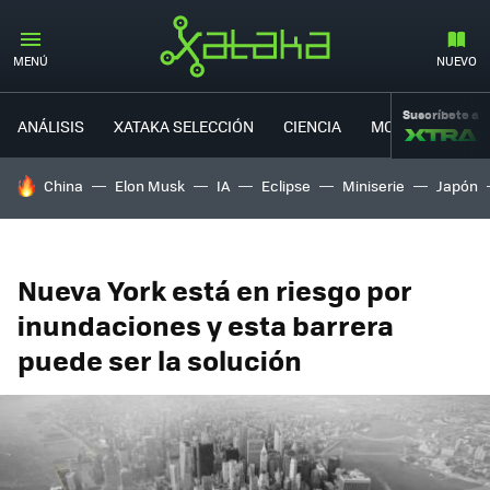
MENÚ
NUEVO
Suscríbete a
ANÁLISIS
XATAKA SELECCIÓN
CIENCIA
MOVILIDAD
HOY SE HABLA DE
China
Elon Musk
IA
Eclipse
Miniserie
Japón
Nueva York está en riesgo por
inundaciones y esta barrera
puede ser la solución