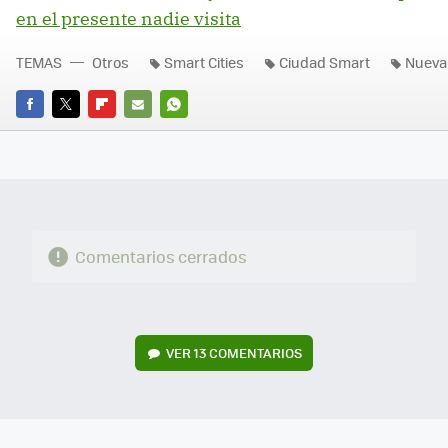
en el presente nadie visita
TEMAS
Otros
Smart Cities
Ciudad Smart
Nueva
FACEBOOK
TWITTER
FLIPBOARD
E-
WHATSAPP
MAIL
Comentarios cerrados
VER
13 COMENTARIOS