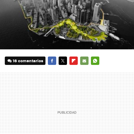
16 comentarios
FACEBOOK
TWITTER
FLIPBOARD
E-
WHATSAPP
MAIL