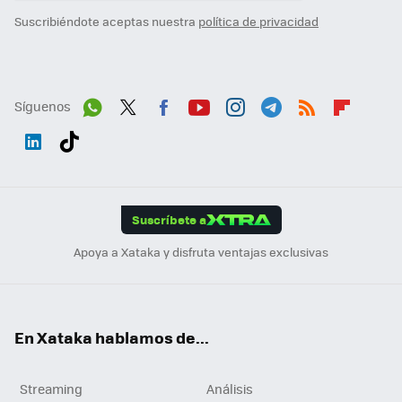
Suscribiéndote aceptas nuestra
política de privacidad
Síguenos
Wh
Twit
Fac
You
Inst
Tele
RSS
Flip
ats
ter
ebo
tub
agr
gra
boa
Link
Tikt
App
ok
e
am
m
rd
edI
ok
Suscríbete a
n
Apoya a Xataka y disfruta ventajas exclusivas
En Xataka hablamos de...
Streaming
Análisis