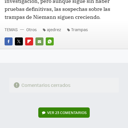
investigación, pero aunque sigue sin haber
pruebas definitivas, las sospechas sobre las
trampas de Niemann siguen creciendo.
TEMAS
Otros
ajedrez
Trampas
FACEBOOK
TWITTER
FLIPBOARD
E-
WHATSAPP
MAIL
Comentarios cerrados
VER
23 COMENTARIOS