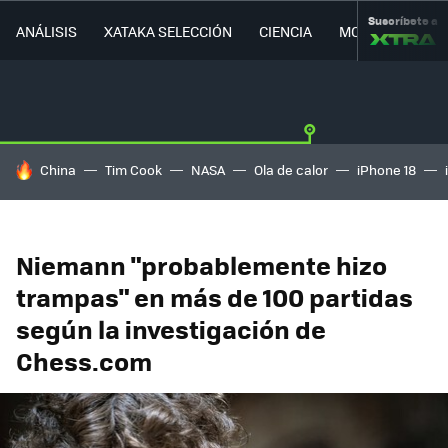
Suscríbete a
ANÁLISIS
XATAKA SELECCIÓN
CIENCIA
MOVILIDAD
HOY SE HABLA DE
China
Tim Cook
NASA
Ola de calor
iPhone 18
Niemann "probablemente hizo
trampas" en más de 100 partidas
según la investigación de
Chess.com