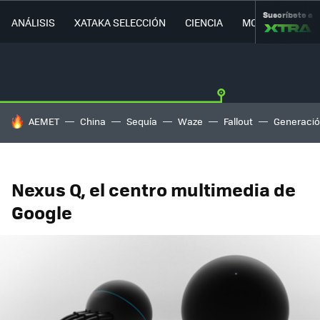
Suscríbete a
ANÁLISIS
XATAKA SELECCIÓN
CIENCIA
MOVILIDAD
HOY SE HABLA DE
AEMET
China
Sequía
Waze
Fallout
Generació
Nexus Q, el centro multimedia de
Google