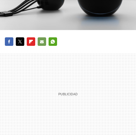
FACEBOOK
TWITTER
FLIPBOARD
E-
WHATSAPP
MAIL