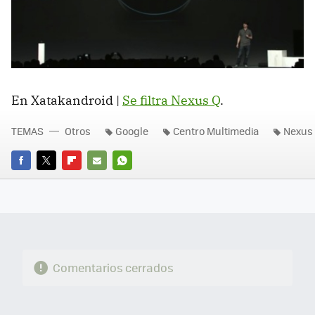
En Xatakandroid |
Se filtra Nexus Q
.
TEMAS
Otros
Google
Centro Multimedia
Nexus
FACEBOOK
TWITTER
FLIPBOARD
E-
WHATSAPP
MAIL
Comentarios cerrados