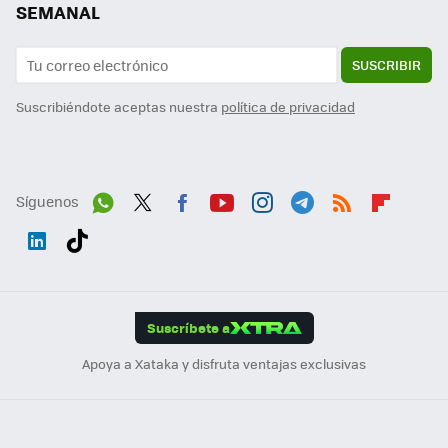
SEMANAL
SUSCRIBIR
Suscribiéndote aceptas nuestra
política de privacidad
Síguenos
Wh
Twit
Fac
You
Inst
Tele
RSS
Flip
ats
ter
ebo
tub
agr
gra
boa
Link
Tikt
App
ok
e
am
m
rd
edI
ok
Suscríbete a
n
Apoya a Xataka y disfruta ventajas exclusivas