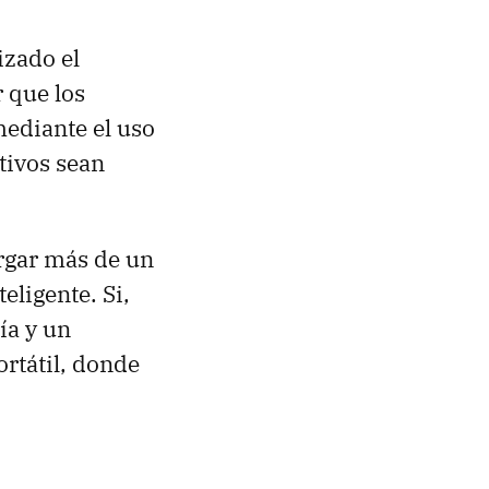
izado el
 que los
mediante el uso
tivos sean
argar más de un
eligente. Si,
ía y un
ortátil, donde