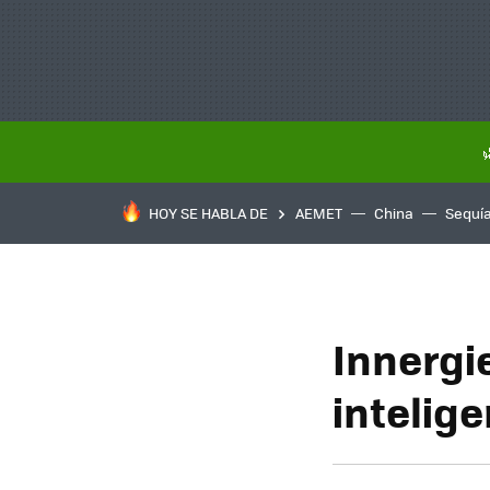
HOY SE HABLA DE
AEMET
China
Sequí
Innergi
intelig