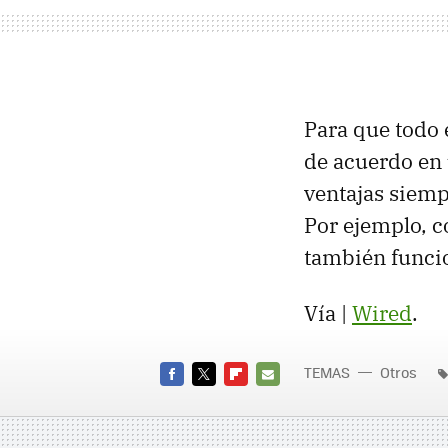
Para que todo 
de acuerdo en
ventajas siemp
Por ejemplo, 
también funcio
Vía |
Wired
.
TEMAS
Otros
FACEBOOK
TWITTER
FLIPBOARD
E-
MAIL