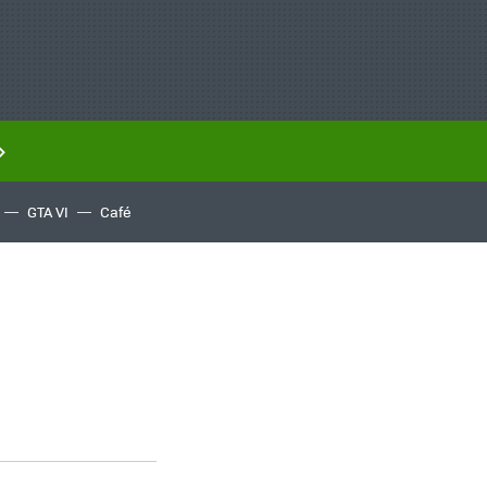
GTA VI
Café