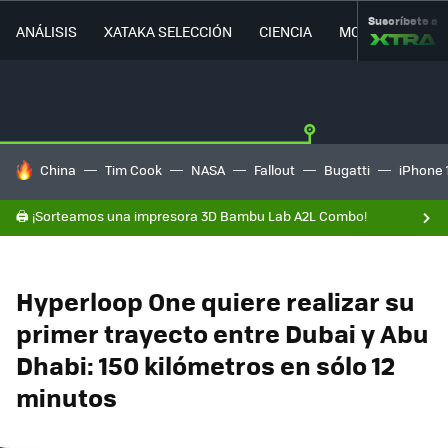
Suscríbete a
ANÁLISIS
XATAKA SELECCIÓN
CIENCIA
MOVILIDAD
HOY SE HABLA DE
China
Tim Cook
NASA
Fallout
Bugatti
iPhone 
🖨️ ¡Sorteamos una impresora 3D Bambu Lab A2L Combo!
Hyperloop One quiere realizar su
primer trayecto entre Dubai y Abu
Dhabi: 150 kilómetros en sólo 12
minutos