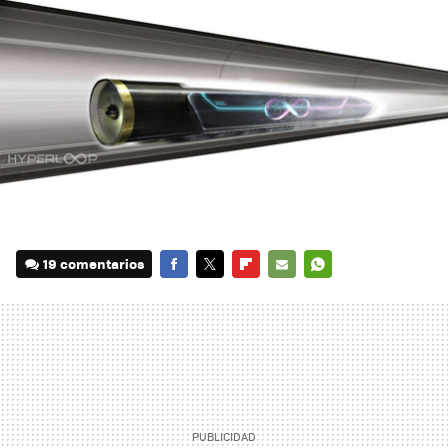
19 comentarios
FACEBOOK
TWITTER
FLIPBOARD
E-
WHATSAPP
MAIL