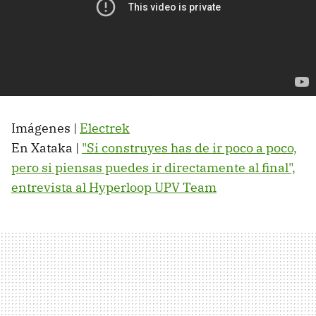
Imágenes |
Electrek
En Xataka |
"Si construyes has de ir poco a poco,
pero si piensas puedes ir directamente al final",
entrevista al Hyperloop UPV Team