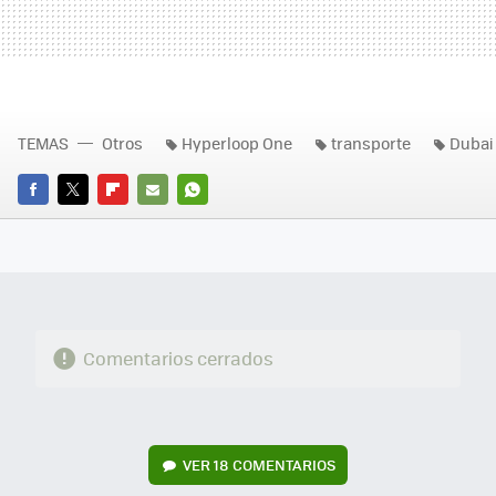
TEMAS
Otros
Hyperloop One
transporte
Dubai
FACEBOOK
TWITTER
FLIPBOARD
E-
WHATSAPP
MAIL
Comentarios cerrados
VER
18 COMENTARIOS