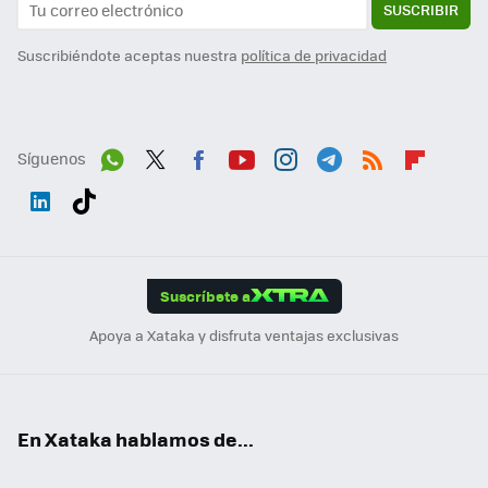
SUSCRIBIR
Suscribiéndote aceptas nuestra
política de privacidad
Síguenos
Wh
Twit
Fac
You
Inst
Tele
RSS
Flip
ats
ter
ebo
tub
agr
gra
boa
Link
Tikt
App
ok
e
am
m
rd
edI
ok
Suscríbete a
n
Apoya a Xataka y disfruta ventajas exclusivas
En Xataka hablamos de...