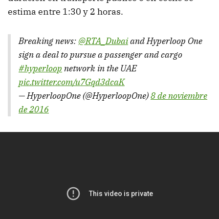
estima entre 1:30 y 2 horas.
Breaking news:
@RTA_Dubai
and Hyperloop One
sign a deal to pursue a passenger and cargo
#hyperloop
network in the UAE
pic.twitter.com/u7Gqd3dcaK
— HyperloopOne (@HyperloopOne)
8 de noviembre
de 2016