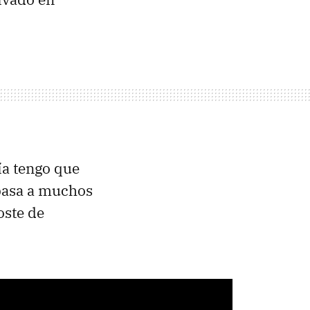
día tengo que
 pasa a muchos
oste de