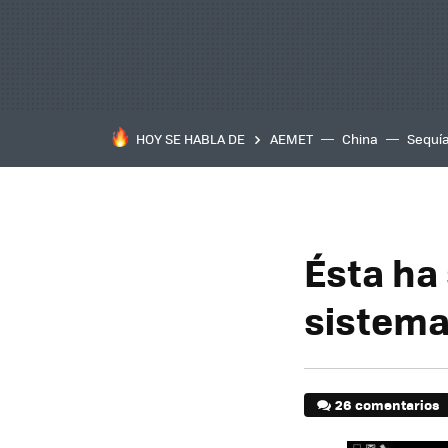
HOY SE HABLA DE
AEMET
China
Sequí
Ésta ha 
sistema
26 comentarios