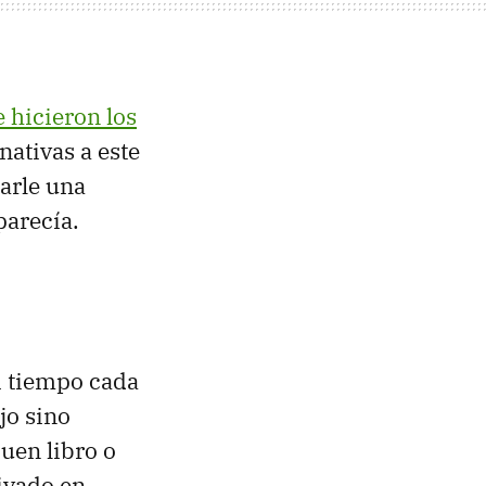
e hicieron los
nativas a este
darle una
parecía.
i tiempo cada
ajo sino
uen libro o
hivado en