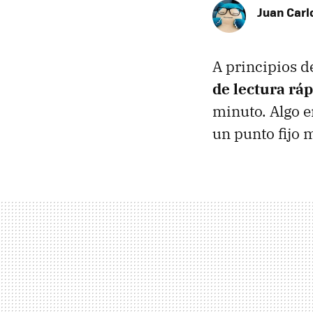
Juan Carl
A principios d
de lectura rá
minuto. Algo e
un punto fijo m