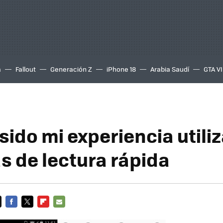
a
Fallout
Generación Z
iPhone 18
Arabia Saudí
GTA VI
sido mi experiencia util
s de lectura rápida
FACEBOOK
TWITTER
FLIPBOARD
E-