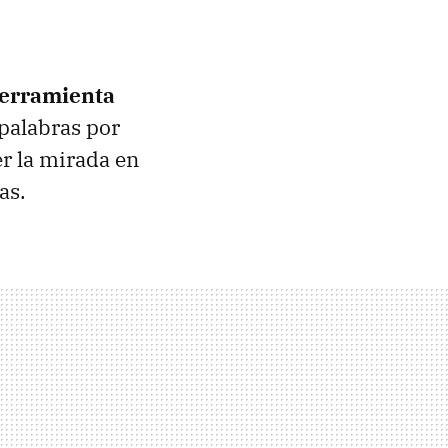
erramienta
 palabras por
er la mirada en
as.