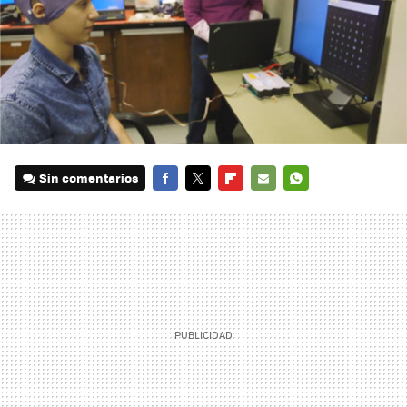
Sin comentarios
FACEBOOK
TWITTER
FLIPBOARD
E-
WHATSAPP
MAIL