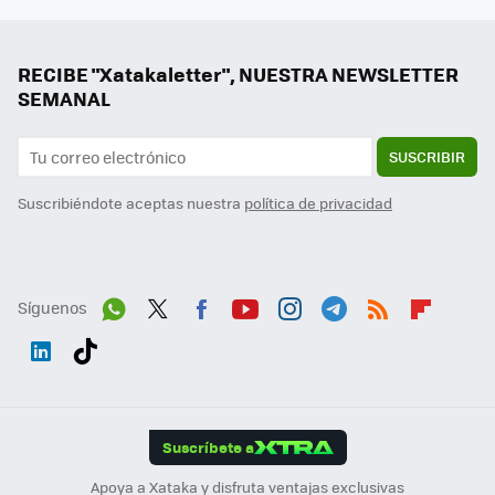
RECIBE "Xatakaletter", NUESTRA NEWSLETTER
SEMANAL
SUSCRIBIR
Suscribiéndote aceptas nuestra
política de privacidad
Síguenos
Wh
Twit
Fac
You
Inst
Tele
RSS
Flip
ats
ter
ebo
tub
agr
gra
boa
Link
Tikt
App
ok
e
am
m
rd
edI
ok
Suscríbete a
n
Apoya a Xataka y disfruta ventajas exclusivas