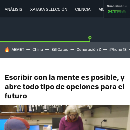
Suscríbete a
ANÁLISIS
XATAKA SELECCIÓN
CIENCIA
MOVILIDAD
HOY SE HABLA DE
AEMET
China
Bill Gates
Generación Z
iPhone 18
Escribir con la mente es posible, y
abre todo tipo de opciones para el
futuro