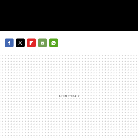
FACEBOOK
TWITTER
FLIPBOARD
E-
WHATSAPP
MAIL