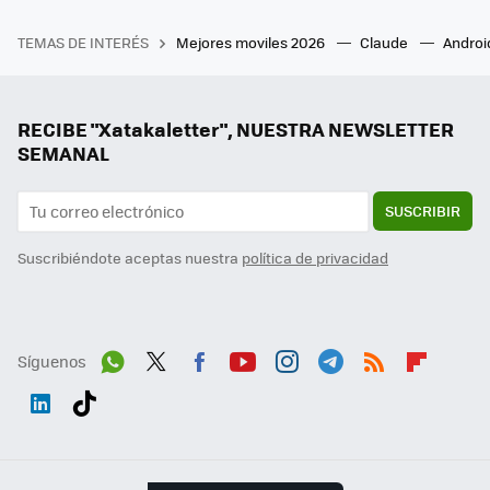
TEMAS DE INTERÉS
Mejores moviles 2026
Claude
Androi
RECIBE "Xatakaletter", NUESTRA NEWSLETTER
SEMANAL
SUSCRIBIR
Suscribiéndote aceptas nuestra
política de privacidad
Síguenos
Wh
Twit
Fac
You
Inst
Tele
RSS
Flip
ats
ter
ebo
tub
agr
gra
boa
Link
Tikt
App
ok
e
am
m
rd
edI
ok