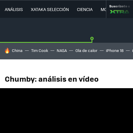
Suscríbete a
ANÁLISIS
XATAKA SELECCIÓN
CIENCIA
MOVILIDAD
HOY SE HABLA DE
China
Tim Cook
NASA
Ola de calor
iPhone 18
Chumby: análisis en vídeo