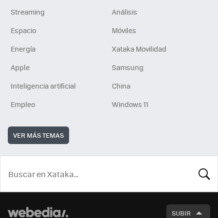
Streaming
Análisis
Espacio
Móviles
Energía
Xataka Movilidad
Apple
Samsung
Inteligencia artificial
China
Empleo
Windows 11
VER MÁS TEMAS
BUSCA
SUBIR