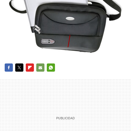
FACEBOOK
TWITTER
FLIPBOARD
E-
WHATSAPP
MAIL