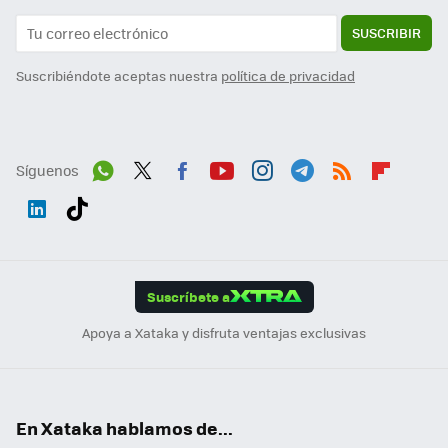
SUSCRIBIR
Suscribiéndote aceptas nuestra
política de privacidad
Síguenos
Wh
Twit
Fac
You
Inst
Tele
RSS
Flip
ats
ter
ebo
tub
agr
gra
boa
Link
Tikt
App
ok
e
am
m
rd
edI
ok
Suscríbete a
n
Apoya a Xataka y disfruta ventajas exclusivas
En Xataka hablamos de...