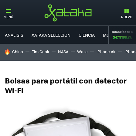
MENÚ
NUEVO
Suscríbete a
ANÁLISIS
XATAKA SELECCIÓN
CIENCIA
MOVILIDAD
HOY SE HABLA DE
China
Tim Cook
NASA
Waze
iPhone Air
iPhone
Bolsas para portátil con detector
Wi-Fi