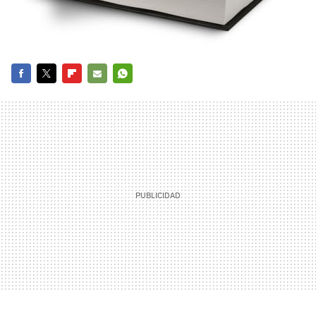
FACEBOOK
TWITTER
FLIPBOARD
E-
WHATSAPP
MAIL