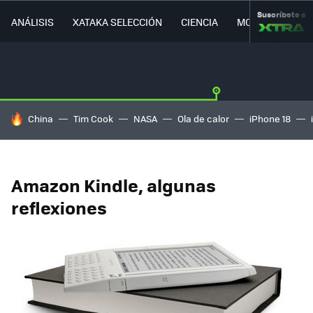
Suscríbete a
ANÁLISIS
XATAKA SELECCIÓN
CIENCIA
MOVILIDAD
HOY SE HABLA DE
China
Tim Cook
NASA
Ola de calor
iPhone 18
Amazon Kindle, algunas
reflexiones