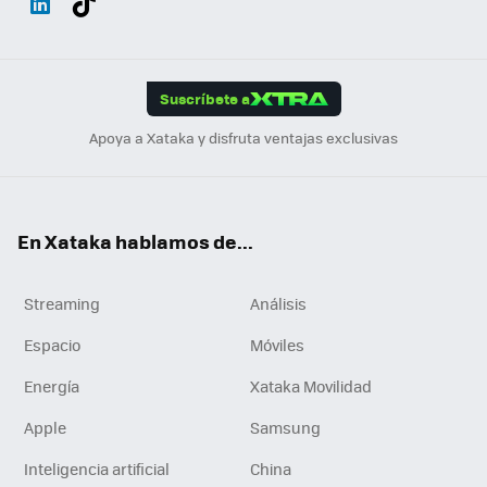
ats
ter
ebo
tub
agr
gra
boa
Link
Tikt
App
ok
e
am
m
rd
edI
ok
Suscríbete a
n
Apoya a Xataka y disfruta ventajas exclusivas
En Xataka hablamos de...
Streaming
Análisis
Espacio
Móviles
Energía
Xataka Movilidad
Apple
Samsung
Inteligencia artificial
China