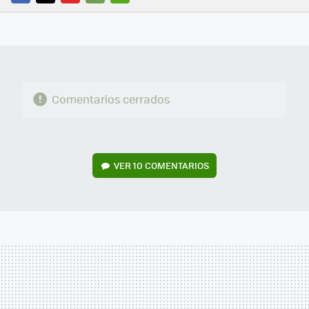
FACEBOOK
TWITTER
FLIPBOARD
E-
WHATSAPP
MAIL
Comentarios cerrados
VER
10 COMENTARIOS