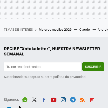
TEMAS DE INTERÉS
Mejores moviles 2026
Claude
Androi
RECIBE "Xatakaletter", NUESTRA NEWSLETTER
SEMANAL
SUSCRIBIR
Suscribiéndote aceptas nuestra
política de privacidad
Síguenos
Wh
Twit
Fac
You
Inst
Tele
RSS
Flip