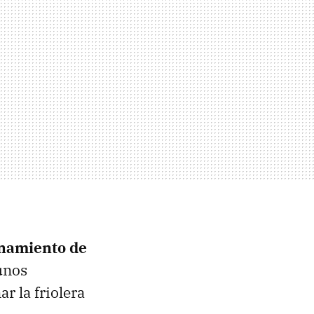
enamiento de
unos
r la friolera