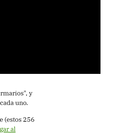
rmarios", y
 cada uno.
te (estos 256
gar al