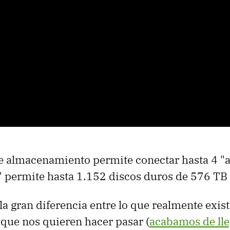
e almacenamiento permite conectar hasta 4 "a
 permite hasta 1.152 discos duros de 576 TB
la gran diferencia entre lo que realmente exis
o que nos quieren hacer pasar (
acabamos de lle