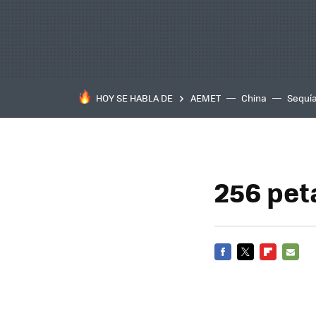
HOY SE HABLA DE
AEMET
China
Sequí
256 pet
FACEBOOK
TWITTER
FLIPBOARD
E-
MAIL