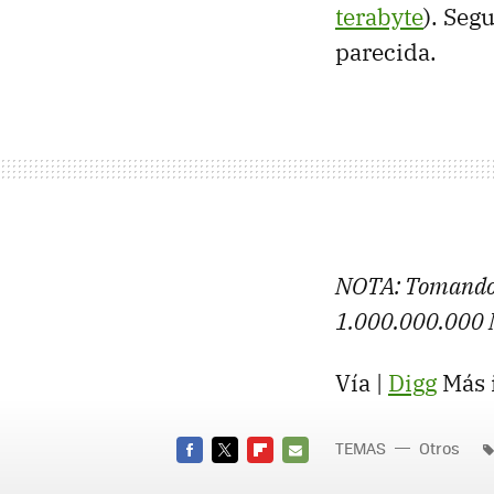
terabyte
). Seg
parecida.
NOTA: Tomando l
1.000.000.000 
Vía |
Digg
Más 
TEMAS
Otros
FACEBOOK
TWITTER
FLIPBOARD
E-