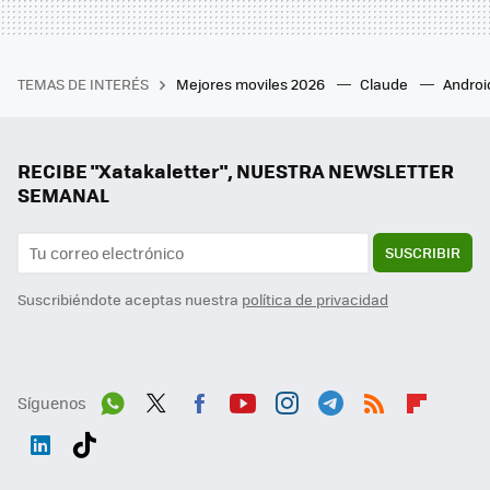
TEMAS DE INTERÉS
Mejores moviles 2026
Claude
Androi
RECIBE "Xatakaletter", NUESTRA NEWSLETTER
SEMANAL
SUSCRIBIR
Suscribiéndote aceptas nuestra
política de privacidad
Síguenos
Wh
Twit
Fac
You
Inst
Tele
RSS
Flip
ats
ter
ebo
tub
agr
gra
boa
Link
Tikt