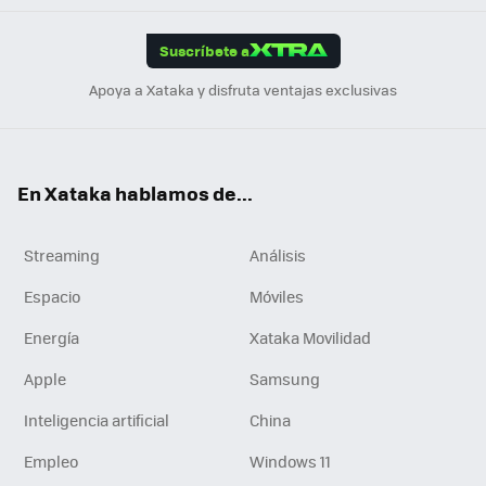
App
ok
e
am
m
rd
edI
ok
Suscríbete a
n
Apoya a Xataka y disfruta ventajas exclusivas
En Xataka hablamos de...
Streaming
Análisis
Espacio
Móviles
Energía
Xataka Movilidad
Apple
Samsung
Inteligencia artificial
China
Empleo
Windows 11