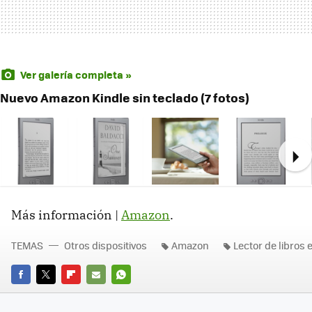
Ver galería completa »
Nuevo Amazon Kindle sin teclado (7 fotos)
Ne
Más información |
Amazon
.
TEMAS
Otros dispositivos
Amazon
Lector de libros 
FACEBOOK
TWITTER
FLIPBOARD
E-
WHATSAPP