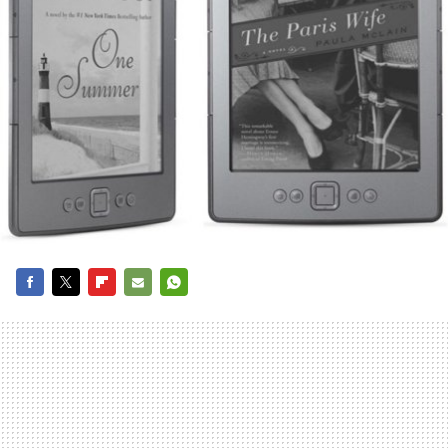
FACEBOOK
TWITTER
FLIPBOARD
E-
WHATSAPP
MAIL