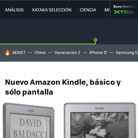
Suscríbete a
ANÁLISIS
XATAKA SELECCIÓN
CIENCIA
MOVILIDAD
HOY SE HABLA DE
AEMET
China
Generación Z
iPhone 17
Samsung G
Nuevo Amazon Kindle, básico y
sólo pantalla