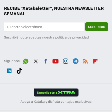
RECIBE "Xatakaletter", NUESTRA NEWSLETTER
SEMANAL
SUSCRIBIR
Suscribiéndote aceptas nuestra
política de privacidad
Síguenos
Wh
Twit
Fac
You
Inst
Tele
RSS
Flip
ats
ter
ebo
tub
agr
gra
boa
Link
Tikt
App
ok
e
am
m
rd
edI
ok
Suscríbete a
n
Apoya a Xataka y disfruta ventajas exclusivas