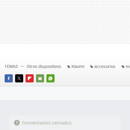
TEMAS
Otros dispositivos
Xiaomi
accesorios
mó
FACEBOOK
TWITTER
FLIPBOARD
E-
WHATSAPP
MAIL
Comentarios cerrados