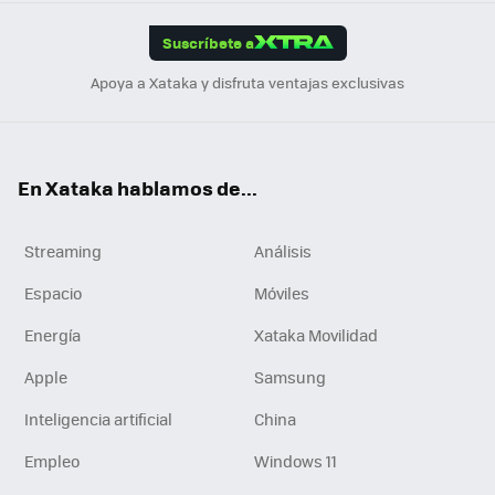
App
ok
e
am
m
rd
edI
ok
Suscríbete a
n
Apoya a Xataka y disfruta ventajas exclusivas
En Xataka hablamos de...
Streaming
Análisis
Espacio
Móviles
Energía
Xataka Movilidad
Apple
Samsung
Inteligencia artificial
China
Empleo
Windows 11