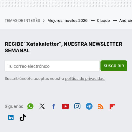
TEMAS DE INTERÉS
Mejores moviles 2026
Claude
Androi
RECIBE "Xatakaletter", NUESTRA NEWSLETTER
SEMANAL
SUSCRIBIR
Suscribiéndote aceptas nuestra
política de privacidad
Síguenos
Wh
Twit
Fac
You
Inst
Tele
RSS
Flip
ats
ter
ebo
tub
agr
gra
boa
Link
Tikt