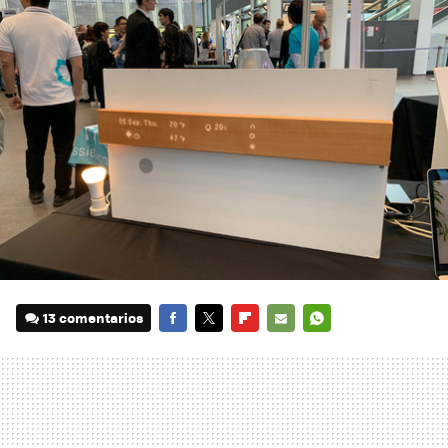
13 comentarios
FACEBOOK
TWITTER
FLIPBOARD
E-
WHATSAPP
MAIL