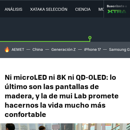
Suscríbete a
ANÁLISIS
XATAKA SELECCIÓN
CIENCIA
MOVILIDAD
HOY SE HABLA DE
AEMET
China
Generación Z
iPhone 17
Samsung G
Ni microLED ni 8K ni QD-OLED: lo
último son las pantallas de
madera, y la de mui Lab promete
hacernos la vida mucho más
confortable