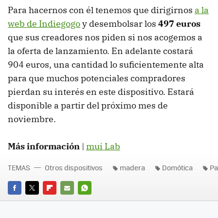
Para hacernos con él tenemos que dirigirnos
a la
web de Indiegogo
y desembolsar los
497 euros
que sus creadores nos piden si nos acogemos a
la oferta de lanzamiento. En adelante costará
904 euros, una cantidad lo suficientemente alta
para que muchos potenciales compradores
pierdan su interés en este dispositivo. Estará
disponible a partir del próximo mes de
noviembre.
Más información
|
mui Lab
TEMAS
Otros dispositivos
madera
Domótica
Pa
FACEBOOK
TWITTER
FLIPBOARD
E-
WHATSAPP
MAIL