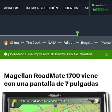
Suscríbete a
ANÁLISIS
XATAKA SELECCIÓN
CIENCIA
MOVILIDAD
HOY SE HABLA DE
China
Tim Cook
NASA
Fallout
Bugatti
iPhone 
🖨️ ¡Sorteamos una impresora 3D Bambu Lab A2L Combo!
Magellan RoadMate 1700 viene
con una pantalla de 7 pulgadas