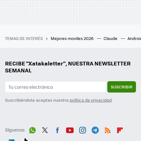
TEMAS DE INTERÉS
Mejores moviles 2026
Claude
Androi
RECIBE "Xatakaletter", NUESTRA NEWSLETTER
SEMANAL
SUSCRIBIR
Suscribiéndote aceptas nuestra
política de privacidad
Síguenos
Wh
Twit
Fac
You
Inst
Tele
RSS
Flip