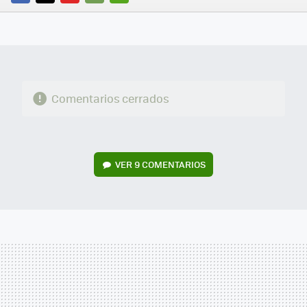
FACEBOOK
TWITTER
FLIPBOARD
E-
WHATSAPP
MAIL
Comentarios cerrados
VER
9 COMENTARIOS