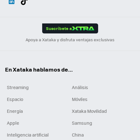
ats
ter
ebo
tub
agr
gra
boa
Link
Tikt
App
ok
e
am
m
rd
edI
ok
Suscríbete a
n
Apoya a Xataka y disfruta ventajas exclusivas
En Xataka hablamos de...
Streaming
Análisis
Espacio
Móviles
Energía
Xataka Movilidad
Apple
Samsung
Inteligencia artificial
China