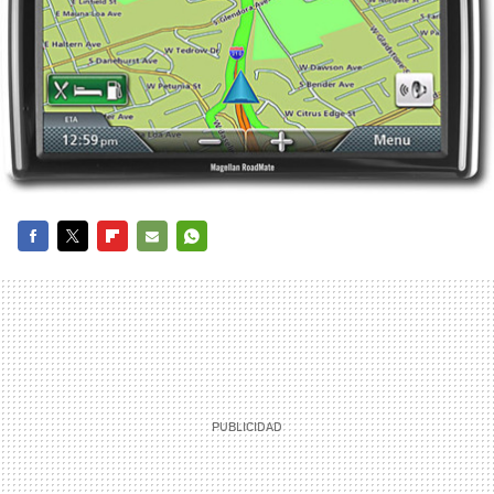
FACEBOOK
TWITTER
FLIPBOARD
E-
WHATSAPP
MAIL